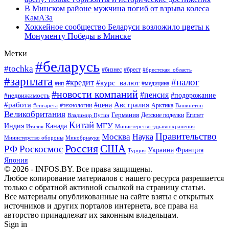
В Минском районе мужчина погиб от взрыва колеса
КамАЗа
Хоккейное сообщество Беларуси возложило цветы к
Монументу Победы в Минске
Метки
#беларусь
#tochka
#бизнес
#брест
#брестская_область
#зарплата
#налог
#кредит
#курс_валют
#ип
#медицина
#новости компаний
#пенсия
#подорожание
#недвижимость
Австралия
#работа
#цена
#технологии
#сигарета
Арктика
Вашингтон
Великобритания
Германия
Египет
Детские поделки
Владимир Путин
Китай
МГУ
Канада
Индия
Италия
Министерство здравоохранения
Правительство
Москва
Наука
Минобрнауки
Министерство обороны
Россия
США
РФ
Роскосмос
Украина
Франция
Турция
Япония
© 2026 - INFOS.BY. Все права защищены.
Любое копирование материалов с нашего ресурса разрешается
только с обратной активной ссылкой на страницу статьи.
Все материалы опубликованные на сайте взяты с открытых
источников и других порталов интернета, все права на
авторство принадлежат их законным владельцам.
Sign in