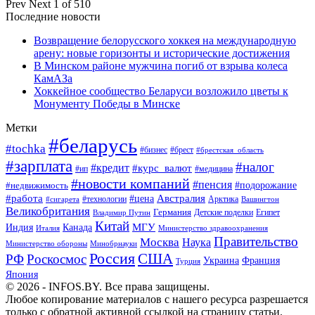
Prev
Next
1 of 510
Последние новости
Возвращение белорусского хоккея на международную
арену: новые горизонты и исторические достижения
В Минском районе мужчина погиб от взрыва колеса
КамАЗа
Хоккейное сообщество Беларуси возложило цветы к
Монументу Победы в Минске
Метки
#беларусь
#tochka
#бизнес
#брест
#брестская_область
#зарплата
#налог
#кредит
#курс_валют
#ип
#медицина
#новости компаний
#пенсия
#подорожание
#недвижимость
Австралия
#работа
#цена
#технологии
#сигарета
Арктика
Вашингтон
Великобритания
Германия
Египет
Детские поделки
Владимир Путин
Китай
МГУ
Канада
Индия
Италия
Министерство здравоохранения
Правительство
Москва
Наука
Минобрнауки
Министерство обороны
Россия
США
РФ
Роскосмос
Украина
Франция
Турция
Япония
© 2026 - INFOS.BY. Все права защищены.
Любое копирование материалов с нашего ресурса разрешается
только с обратной активной ссылкой на страницу статьи.