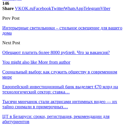
146
Share
VK
OK.ru
Facebook
Twitter
WhatsApp
Telegram
Viber
Prev Post
Интерьерные светильники – стильное освещение для вашего
дома
Next Post
Обещают платить более 8000 рублей. Что за вакансия?
You might also like
More from author
Социальный выбор: как служить обществу в современном
мире
Европейский инвестиционный банк выделяет €70 млрд на
технологический сектор: ставка…
Тысячи минчанок стали актрисами интимных видео — их
тайно снимали в примерочных…
ЦТ в Беларуси: сроки, регистрация, рекомендации для
абитуриентов