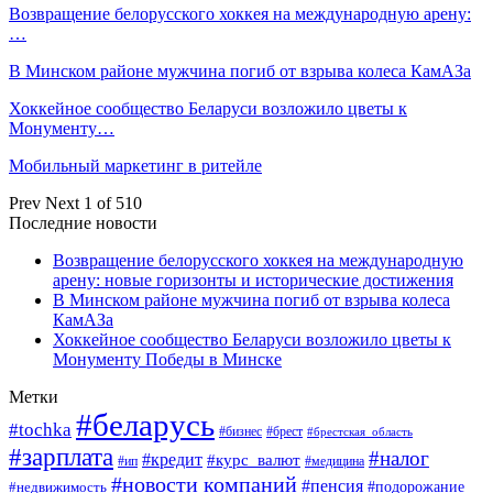
Возвращение белорусского хоккея на международную арену:
…
В Минском районе мужчина погиб от взрыва колеса КамАЗа
Хоккейное сообщество Беларуси возложило цветы к
Монументу…
Мобильный маркетинг в ритейле
Prev
Next
1 of 510
Последние новости
Возвращение белорусского хоккея на международную
арену: новые горизонты и исторические достижения
В Минском районе мужчина погиб от взрыва колеса
КамАЗа
Хоккейное сообщество Беларуси возложило цветы к
Монументу Победы в Минске
Метки
#беларусь
#tochka
#бизнес
#брест
#брестская_область
#зарплата
#налог
#кредит
#курс_валют
#ип
#медицина
#новости компаний
#пенсия
#подорожание
#недвижимость