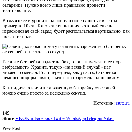
батарейка. Нужно всего лишь правильно провести
тестирование.
Возьмите ее и уроните на ровную поверхность с высоты
примерно 10 см. Тот элемент питания, который еще не
израсходовал свой заряд, будет располагаться вертикально, как
показано ниже.
Если же батарейка падает на бок, то она «пустая» и ее пора
выбрасывать. Хранить такую «на всякий случай» нет
никакого смысла. Если перед тем, как упасть, батарейка
немного подпрыгивает, значит, она заряжена наполовину.
Как видите, отличить заряженную батарейку от севшей
можно очень просто за несколько секунд.
Источник:
rsute.ru
149
Share
VK
OK.ru
Facebook
Twitter
WhatsApp
Telegram
Viber
Prev Post