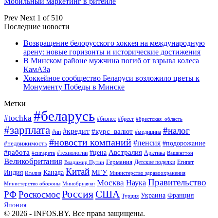
Мобильный маркетинг в ритейле
Prev
Next
1 of 510
Последние новости
Возвращение белорусского хоккея на международную
арену: новые горизонты и исторические достижения
В Минском районе мужчина погиб от взрыва колеса
КамАЗа
Хоккейное сообщество Беларуси возложило цветы к
Монументу Победы в Минске
Метки
#беларусь
#tochka
#бизнес
#брест
#брестская_область
#зарплата
#налог
#кредит
#курс_валют
#ип
#медицина
#новости компаний
#пенсия
#подорожание
#недвижимость
Австралия
#работа
#цена
#технологии
#сигарета
Арктика
Вашингтон
Великобритания
Германия
Египет
Детские поделки
Владимир Путин
Китай
МГУ
Канада
Индия
Италия
Министерство здравоохранения
Правительство
Москва
Наука
Минобрнауки
Министерство обороны
Россия
США
РФ
Роскосмос
Украина
Франция
Турция
Япония
© 2026 - INFOS.BY. Все права защищены.