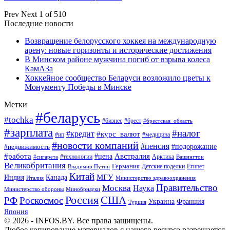
Prev
Next
1 of 510
Последние новости
Возвращение белорусского хоккея на международную
арену: новые горизонты и исторические достижения
В Минском районе мужчина погиб от взрыва колеса
КамАЗа
Хоккейное сообщество Беларуси возложило цветы к
Монументу Победы в Минске
Метки
#беларусь
#tochka
#бизнес
#брест
#брестская_область
#зарплата
#налог
#кредит
#курс_валют
#ип
#медицина
#новости компаний
#пенсия
#подорожание
#недвижимость
Австралия
#работа
#цена
#технологии
#сигарета
Арктика
Вашингтон
Великобритания
Германия
Египет
Детские поделки
Владимир Путин
Китай
МГУ
Канада
Индия
Италия
Министерство здравоохранения
Правительство
Москва
Наука
Минобрнауки
Министерство обороны
Россия
США
РФ
Роскосмос
Украина
Франция
Турция
Япония
© 2026 - INFOS.BY. Все права защищены.
Любое копирование материалов с нашего ресурса разрешается