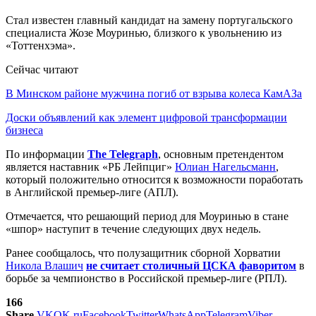
Стал известен главный кандидат на замену португальского
специалиста Жозе Моуринью, близкого к увольнению из
«Тоттенхэма».
Сейчас читают
В Минском районе мужчина погиб от взрыва колеса КамАЗа
Доски объявлений как элемент цифровой трансформации
бизнеса
По информации
The Telegraph
, основным претендентом
является наставник «РБ Лейпциг»
Юлиан Нагельсманн
,
который положительно относится к возможности поработать
в Английской премьер-лиге (АПЛ).
Отмечается, что решающий период для Моуринью в стане
«шпор» наступит в течение следующих двух недель.
Ранее сообщалось, что полузащитник сборной Хорватии
Никола Влашич
не считает столичный ЦСКА фаворитом
в
борьбе за чемпионство в Российской премьер-лиге (РПЛ).
166
Share
VK
OK.ru
Facebook
Twitter
WhatsApp
Telegram
Viber