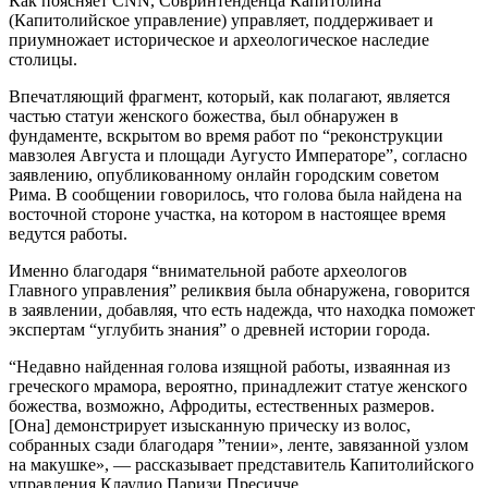
Как поясняет CNN, Совринтенденца Капитолина
(Капитолийское управление) управляет, поддерживает и
приумножает историческое и археологическое наследие
столицы.
Впечатляющий фрагмент, который, как полагают, является
частью статуи женского божества, был обнаружен в
фундаменте, вскрытом во время работ по “реконструкции
мавзолея Августа и площади Аугусто Императоре”, согласно
заявлению, опубликованному онлайн городским советом
Рима. В сообщении говорилось, что голова была найдена на
восточной стороне участка, на котором в настоящее время
ведутся работы.
Именно благодаря “внимательной работе археологов
Главного управления” реликвия была обнаружена, говорится
в заявлении, добавляя, что есть надежда, что находка поможет
экспертам “углубить знания” о древней истории города.
“Недавно найденная голова изящной работы, изваянная из
греческого мрамора, вероятно, принадлежит статуе женского
божества, возможно, Афродиты, естественных размеров.
[Она] демонстрирует изысканную прическу из волос,
собранных сзади благодаря ”тении», ленте, завязанной узлом
на макушке», — рассказывает представитель Капитолийского
управления Клаудио Паризи Пресичче.