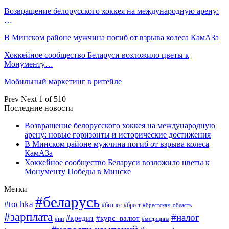
Возвращение белорусского хоккея на международную арену:
…
В Минском районе мужчина погиб от взрыва колеса КамАЗа
Хоккейное сообщество Беларуси возложило цветы к
Монументу…
Мобильный маркетинг в ритейле
Prev
Next
1 of 510
Последние новости
Возвращение белорусского хоккея на международную
арену: новые горизонты и исторические достижения
В Минском районе мужчина погиб от взрыва колеса
КамАЗа
Хоккейное сообщество Беларуси возложило цветы к
Монументу Победы в Минске
Метки
#беларусь
#tochka
#бизнес
#брест
#брестская_область
#зарплата
#налог
#кредит
#курс_валют
#ип
#медицина