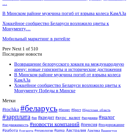
…
В Минском районе мужчина погиб от взрыва колеса КамАЗа
Хоккейное сообщество Беларуси возложило цветы к
Монументу…
Мобильный маркетинг в ритейле
Prev
Next
1 of 510
Последние новости
Возвращение белорусского хоккея на международную
арену: новые горизонты и исторические достижения
В Минском районе мужчина погиб от взрыва колеса
КамАЗа
Хоккейное сообщество Беларуси возложило цветы к
Монументу Победы в Минске
Метки
#беларусь
#tochka
#бизнес
#брест
#брестская_область
#зарплата
#налог
#кредит
#курс_валют
#ип
#медицина
#новости компаний
#пенсия
#подорожание
#недвижимость
Австралия
#работа
#цена
#технологии
#сигарета
Арктика
Вашингтон