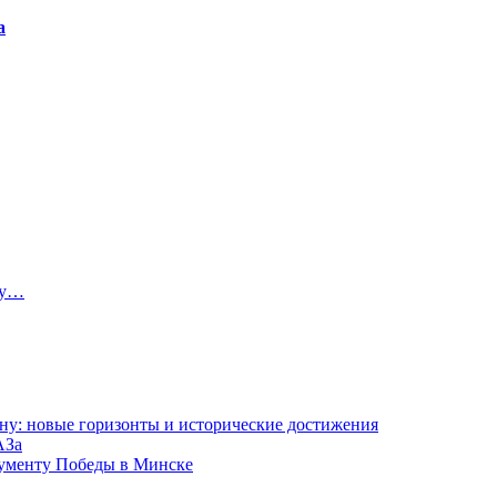
а
ту…
ну: новые горизонты и исторические достижения
АЗа
нументу Победы в Минске