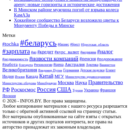
арену: новые горизонты и исторические достижения
В Минском районе мужчина погиб от взрыва колеса
КамАЗа
Хоккейное сообщество Беларуси возложило цветы к
Монументу Победы в Минске
Метки
#беларусь
#tochka
#бизнес
#брест
#брестская_область
#зарплата
#налог
#кредит
#курс_валют
#ип
#медицина
#новости компаний
#пенсия
#подорожание
#недвижимость
Австралия
#работа
#цена
#технологии
#сигарета
Арктика
Вашингтон
Великобритания
Германия
Египет
Детские поделки
Владимир Путин
Китай
МГУ
Канада
Индия
Италия
Министерство здравоохранения
Правительство
Москва
Наука
Минобрнауки
Министерство обороны
Россия
США
РФ
Роскосмос
Украина
Франция
Турция
Япония
© 2026 - INFOS.BY. Все права защищены.
Любое копирование материалов с нашего ресурса разрешается
только с обратной активной ссылкой на страницу статьи.
Все материалы опубликованные на сайте взяты с открытых
источников и других порталов интернета, все права на
авторство принадлежат их законным владельцам.