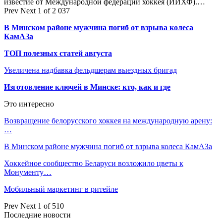
известие от Международной федерации хоккея (ИИХФ).…
Prev
Next
1 of 2 037
В Минском районе мужчина погиб от взрыва колеса
КамАЗа
ТОП полезных статей августа
Увеличена надбавка фельдшерам выездных бригад
Изготовление ключей в Минске: кто, как и где
Это интересно
Возвращение белорусского хоккея на международную арену:
…
В Минском районе мужчина погиб от взрыва колеса КамАЗа
Хоккейное сообщество Беларуси возложило цветы к
Монументу…
Мобильный маркетинг в ритейле
Prev
Next
1 of 510
Последние новости