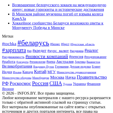
Возвращение белорусского хоккея на международную
арену: новые горизонты и исторические достижения
В Минском районе мужчина погиб от взрыва колеса
КамАЗа
Хоккейное сообщество Беларуси возложило цветы к
Монументу Победы в Минске
Метки
#беларусь
#tochka
#бизнес
#брест
#брестская_область
#зарплата
#налог
#кредит
#курс_валют
#ип
#медицина
#новости компаний
#пенсия
#подорожание
#недвижимость
Австралия
#работа
#цена
#технологии
#сигарета
Арктика
Вашингтон
Великобритания
Германия
Египет
Детские поделки
Владимир Путин
Китай
МГУ
Канада
Индия
Италия
Министерство здравоохранения
Правительство
Москва
Наука
Минобрнауки
Министерство обороны
Россия
США
РФ
Роскосмос
Украина
Франция
Турция
Япония
© 2026 - INFOS.BY. Все права защищены.
Любое копирование материалов с нашего ресурса разрешается
только с обратной активной ссылкой на страницу статьи.
Все материалы опубликованные на сайте взяты с открытых
источников и других порталов интернета, все права на