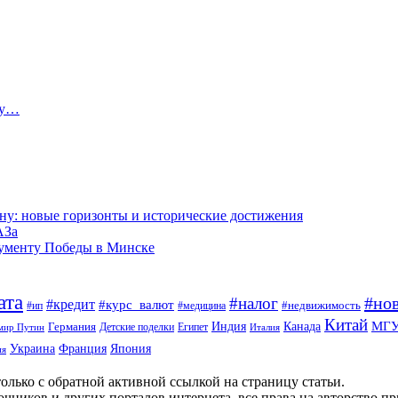
ту…
ну: новые горизонты и исторические достижения
АЗа
нументу Победы в Минске
ата
#но
#налог
#кредит
#курс_валют
#недвижимость
#ип
#медицина
Китай
МГ
Канада
Германия
Индия
Египет
Детские поделки
мир Путин
Италия
Япония
Украина
Франция
ия
олько с обратной активной ссылкой на страницу статьи.
чников и других порталов интернета, все права на авторство п