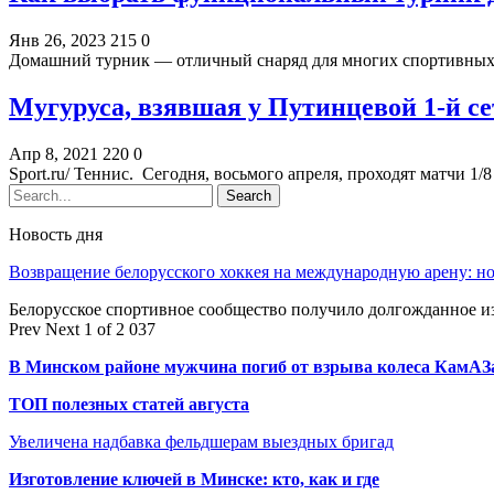
Янв 26, 2023
215
0
Домашний турник — отличный снаряд для многих спортивных 
Мугуруса, взявшая у Путинцевой 1-й сет
Апр 8, 2021
220
0
Sport.ru/ Теннис. Сегодня, восьмого апреля, проходят матчи 1
Новость дня
Возвращение белорусского хоккея на международную арену: 
Белорусское спортивное сообщество получило долгожданное 
Prev
Next
1 of 2 037
В Минском районе мужчина погиб от взрыва колеса КамАЗ
ТОП полезных статей августа
Увеличена надбавка фельдшерам выездных бригад
Изготовление ключей в Минске: кто, как и где