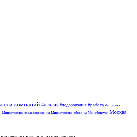
вости компаний
#пенсия
#подорожание
#работа
#сигарета
Москва
У
Минобрнауки
Министерство здравоохранения
Министерство обороны
ринадлежат их законным владельцам.