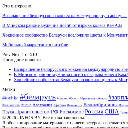
Это интересно
Возвращение белорусского хоккея на международную арену:…
В Минском районе мужчина погиб от взрыва колеса КамАЗа
Хоккейное сообщество Беларуси возложило цветы к Монумен
Мобильный маркетинг в ритейле
Prev
Next
1 of 510
Последние новости
Возвращение белорусского хоккея на международную аре
В Минском районе мужчина погиб от взрыва колеса Кам
Хоккейное сообщество Беларуси возложило цветы к Мо
Метки
#беларусь
#зарпл
#tochka
#бизнес
#брест
#брестская_область
Великобритания
Австралия
#цена
#технологии
Арктика
Вашингтон
Влади
Россия
США
Правительство РФ
Роскосмос
Наука
Турц
© 2026 - INFOS.BY. Все права защищены.
Любое копирование материалов с нашего ресурса разрешается т
Все материалы опубликованные на сайте взяты с открытых исто