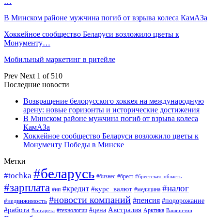
…
В Минском районе мужчина погиб от взрыва колеса КамАЗа
Хоккейное сообщество Беларуси возложило цветы к
Монументу…
Мобильный маркетинг в ритейле
Prev
Next
1 of 510
Последние новости
Возвращение белорусского хоккея на международную
арену: новые горизонты и исторические достижения
В Минском районе мужчина погиб от взрыва колеса
КамАЗа
Хоккейное сообщество Беларуси возложило цветы к
Монументу Победы в Минске
Метки
#беларусь
#tochka
#бизнес
#брест
#брестская_область
#зарплата
#налог
#кредит
#курс_валют
#ип
#медицина
#новости компаний
#пенсия
#подорожание
#недвижимость
Австралия
#работа
#цена
#технологии
#сигарета
Арктика
Вашингтон