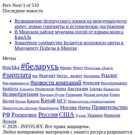
Prev
Next
1 of 510
Последние новости
Возвращение белорусского хоккея на международную
арену: новые горизонты и исторические достижения
В Минском районе мужчина погиб от взрыва колеса
КамАЗа
Хоккейное сообщество Беларуси возложило цветы к
Монументу Победы в Минске
Метки
#беларусь
#tochka
#бизнес
#брест
#брестская_область
#зарплата
#налог
#кредит
#курс_валют
#ип
#медицина
#новости компаний
#пенсия
#подорожание
#недвижимость
Австралия
#работа
#цена
#технологии
#сигарета
Арктика
Вашингтон
Великобритания
Германия
Египет
Детские поделки
Владимир Путин
Китай
МГУ
Канада
Индия
Италия
Министерство здравоохранения
Правительство
Москва
Наука
Минобрнауки
Министерство обороны
Россия
США
РФ
Роскосмос
Украина
Франция
Турция
Япония
© 2026 - INFOS.BY. Все права защищены.
Любое копирование материалов с нашего ресурса разрешается