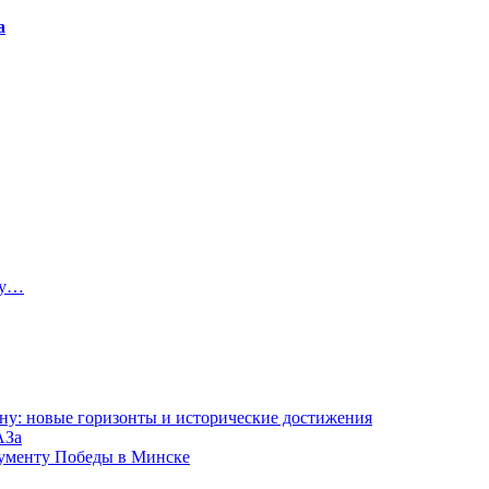
а
ту…
ну: новые горизонты и исторические достижения
АЗа
нументу Победы в Минске