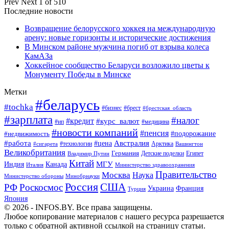
Prev
Next
1 of 510
Последние новости
Возвращение белорусского хоккея на международную
арену: новые горизонты и исторические достижения
В Минском районе мужчина погиб от взрыва колеса
КамАЗа
Хоккейное сообщество Беларуси возложило цветы к
Монументу Победы в Минске
Метки
#беларусь
#tochka
#бизнес
#брест
#брестская_область
#зарплата
#налог
#кредит
#курс_валют
#ип
#медицина
#новости компаний
#пенсия
#подорожание
#недвижимость
Австралия
#работа
#цена
#технологии
#сигарета
Арктика
Вашингтон
Великобритания
Германия
Египет
Детские поделки
Владимир Путин
Китай
МГУ
Канада
Индия
Италия
Министерство здравоохранения
Правительство
Москва
Наука
Минобрнауки
Министерство обороны
Россия
США
РФ
Роскосмос
Украина
Франция
Турция
Япония
© 2026 - INFOS.BY. Все права защищены.
Любое копирование материалов с нашего ресурса разрешается
только с обратной активной ссылкой на страницу статьи.