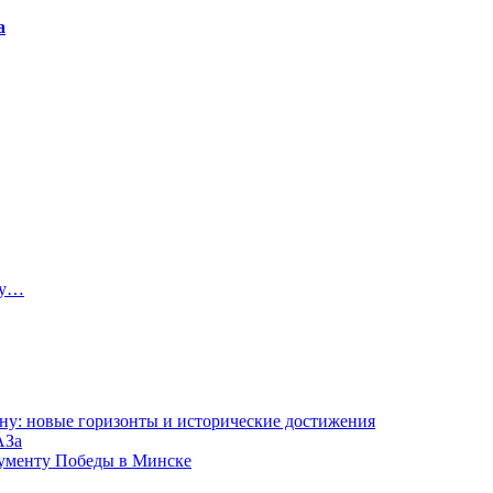
а
ту…
ну: новые горизонты и исторические достижения
АЗа
нументу Победы в Минске