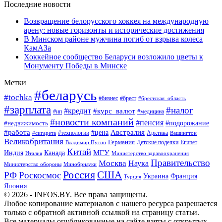
Последние новости
Возвращение белорусского хоккея на международную
арену: новые горизонты и исторические достижения
В Минском районе мужчина погиб от взрыва колеса
КамАЗа
Хоккейное сообщество Беларуси возложило цветы к
Монументу Победы в Минске
Метки
#беларусь
#tochka
#бизнес
#брест
#брестская_область
#зарплата
#налог
#кредит
#курс_валют
#ип
#медицина
#новости компаний
#пенсия
#подорожание
#недвижимость
Австралия
#работа
#цена
#технологии
#сигарета
Арктика
Вашингтон
Великобритания
Германия
Египет
Детские поделки
Владимир Путин
Китай
МГУ
Канада
Индия
Италия
Министерство здравоохранения
Правительство
Москва
Наука
Минобрнауки
Министерство обороны
Россия
США
РФ
Роскосмос
Украина
Франция
Турция
Япония
© 2026 - INFOS.BY. Все права защищены.
Любое копирование материалов с нашего ресурса разрешается
только с обратной активной ссылкой на страницу статьи.
Все материалы опубликованные на сайте взяты с открытых