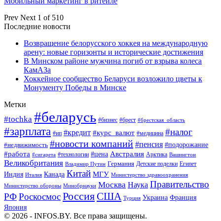
Мобильный маркетинг в ритейле
Prev
Next
1 of 510
Последние новости
Возвращение белорусского хоккея на международную
арену: новые горизонты и исторические достижения
В Минском районе мужчина погиб от взрыва колеса
КамАЗа
Хоккейное сообщество Беларуси возложило цветы к
Монументу Победы в Минске
Метки
#беларусь
#tochka
#бизнес
#брест
#брестская_область
#зарплата
#налог
#кредит
#курс_валют
#ип
#медицина
#новости компаний
#пенсия
#подорожание
#недвижимость
Австралия
#работа
#цена
#технологии
#сигарета
Арктика
Вашингтон
Великобритания
Германия
Египет
Детские поделки
Владимир Путин
Китай
МГУ
Канада
Индия
Италия
Министерство здравоохранения
Правительство
Москва
Наука
Минобрнауки
Министерство обороны
Россия
США
РФ
Роскосмос
Украина
Франция
Турция
Япония
© 2026 - INFOS.BY. Все права защищены.