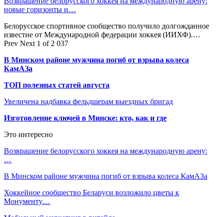
Возвращение белорусского хоккея на международную арену:
новые горизонты и…
Белорусское спортивное сообщество получило долгожданное
известие от Международной федерации хоккея (ИИХФ).…
Prev
Next
1 of 2 037
В Минском районе мужчина погиб от взрыва колеса
КамАЗа
ТОП полезных статей августа
Увеличена надбавка фельдшерам выездных бригад
Изготовление ключей в Минске: кто, как и где
Это интересно
Возвращение белорусского хоккея на международную арену:
…
В Минском районе мужчина погиб от взрыва колеса КамАЗа
Хоккейное сообщество Беларуси возложило цветы к
Монументу…