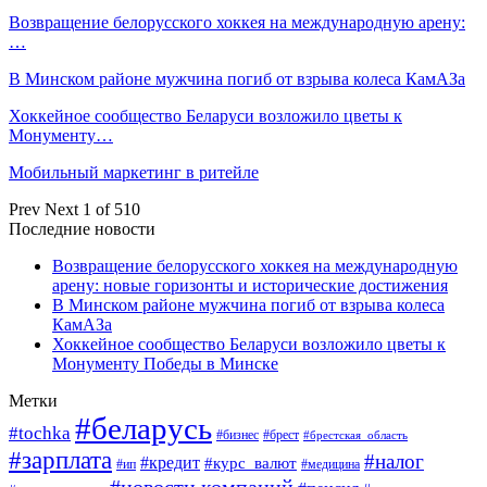
Возвращение белорусского хоккея на международную арену:
…
В Минском районе мужчина погиб от взрыва колеса КамАЗа
Хоккейное сообщество Беларуси возложило цветы к
Монументу…
Мобильный маркетинг в ритейле
Prev
Next
1 of 510
Последние новости
Возвращение белорусского хоккея на международную
арену: новые горизонты и исторические достижения
В Минском районе мужчина погиб от взрыва колеса
КамАЗа
Хоккейное сообщество Беларуси возложило цветы к
Монументу Победы в Минске
Метки
#беларусь
#tochka
#бизнес
#брест
#брестская_область
#зарплата
#налог
#кредит
#курс_валют
#ип
#медицина
#новости компаний