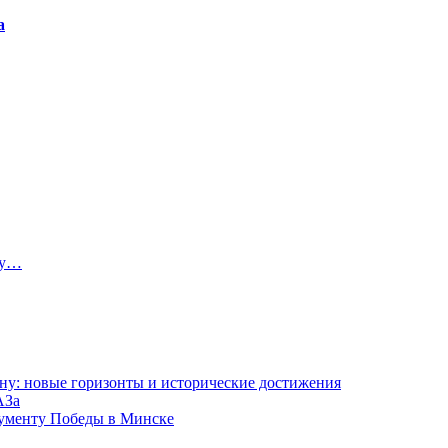
а
ту…
ну: новые горизонты и исторические достижения
АЗа
нументу Победы в Минске