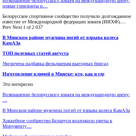
Возвращение белорусского хоккея на международную арену:
новые горизонты и…
Белорусское спортивное сообщество получило долгожданное
известие от Международной федерации хоккея (ИИХФ).…
Prev
Next
1 of 2 037
В Минском районе мужчина погиб от взрыва колеса
КамАЗа
ТОП полезных статей августа
Увеличена надбавка фельдшерам выездных бригад
Изготовление ключей в Минске: кто, как и где
Это интересно
Возвращение белорусского хоккея на международную арену:
…
В Минском районе мужчина погиб от взрыва колеса КамАЗа
Хоккейное сообщество Беларуси возложило цветы к
Монументу…