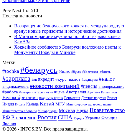
Мобильный маркетинг в ритейле
Prev
Next
1 of 510
Последние новости
Возвращение белорусского хоккея на международную
арену: новые горизонты и исторические достижения
В Минском районе мужчина погиб от взрыва колеса
КамАЗа
Хоккейное сообщество Беларуси возложило цветы к
Монументу Победы в Минске
Метки
#беларусь
#tochka
#бизнес
#брест
#брестская_область
#зарплата
#налог
#кредит
#курс_валют
#ип
#медицина
#новости компаний
#пенсия
#подорожание
#недвижимость
Австралия
#работа
#цена
#технологии
#сигарета
Арктика
Вашингтон
Великобритания
Германия
Египет
Детские поделки
Владимир Путин
Китай
МГУ
Канада
Индия
Италия
Министерство здравоохранения
Правительство
Москва
Наука
Минобрнауки
Министерство обороны
Россия
США
РФ
Роскосмос
Украина
Франция
Турция
Япония
© 2026 - INFOS.BY. Все права защищены.