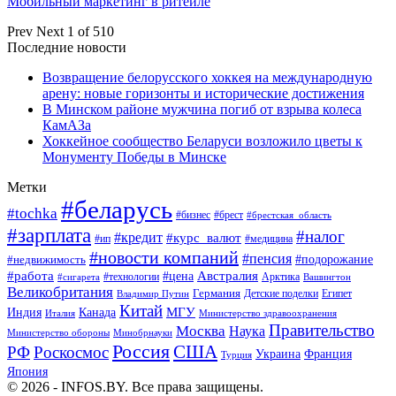
Мобильный маркетинг в ритейле
Prev
Next
1 of 510
Последние новости
Возвращение белорусского хоккея на международную
арену: новые горизонты и исторические достижения
В Минском районе мужчина погиб от взрыва колеса
КамАЗа
Хоккейное сообщество Беларуси возложило цветы к
Монументу Победы в Минске
Метки
#беларусь
#tochka
#бизнес
#брест
#брестская_область
#зарплата
#налог
#кредит
#курс_валют
#ип
#медицина
#новости компаний
#пенсия
#подорожание
#недвижимость
Австралия
#работа
#цена
#технологии
#сигарета
Арктика
Вашингтон
Великобритания
Германия
Египет
Детские поделки
Владимир Путин
Китай
МГУ
Канада
Индия
Италия
Министерство здравоохранения
Правительство
Москва
Наука
Минобрнауки
Министерство обороны
Россия
США
РФ
Роскосмос
Украина
Франция
Турция
Япония
© 2026 - INFOS.BY. Все права защищены.