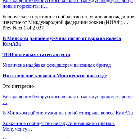
Возвращение белорусского хоккея на международную арену:
новые горизонты и…
Белорусское спортивное сообщество получило долгожданное
известие от Международной федерации хоккея (ИИХФ).…
Prev
Next
1 of 2 037
В Минском районе мужчина погиб от взрыва колеса
КамАЗа
ТОП полезных статей августа
Увеличена надбавка фельдшерам выездных бригад
Изготовление ключей в Минске: кто, как и где
Это интересно
Возвращение белорусского хоккея на международную арену:
…
В Минском районе мужчина погиб от взрыва колеса КамАЗа
Хоккейное сообщество Беларуси возложило цветы к
Монументу…