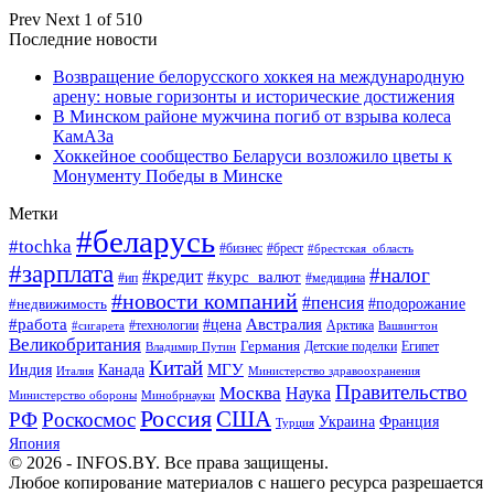
Prev
Next
1 of 510
Последние новости
Возвращение белорусского хоккея на международную
арену: новые горизонты и исторические достижения
В Минском районе мужчина погиб от взрыва колеса
КамАЗа
Хоккейное сообщество Беларуси возложило цветы к
Монументу Победы в Минске
Метки
#беларусь
#tochka
#бизнес
#брест
#брестская_область
#зарплата
#налог
#кредит
#курс_валют
#ип
#медицина
#новости компаний
#пенсия
#подорожание
#недвижимость
Австралия
#работа
#цена
#технологии
#сигарета
Арктика
Вашингтон
Великобритания
Германия
Египет
Детские поделки
Владимир Путин
Китай
МГУ
Канада
Индия
Италия
Министерство здравоохранения
Правительство
Москва
Наука
Минобрнауки
Министерство обороны
Россия
США
РФ
Роскосмос
Украина
Франция
Турция
Япония
© 2026 - INFOS.BY. Все права защищены.
Любое копирование материалов с нашего ресурса разрешается