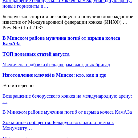
Возвращение белорусского хоккея на международную арену:
новые горизонты и…
Белорусское спортивное сообщество получило долгожданное
известие от Международной федерации хоккея (ИИХФ).…
Prev
Next
1 of 2 037
В Минском районе мужчина погиб от взрыва колеса
КамАЗа
ТОП полезных статей августа
Увеличена надбавка фельдшерам выездных бригад
Изготовление ключей в Минске: кто, как и где
Это интересно
Возвращение белорусского хоккея на международную арену:
…
В Минском районе мужчина погиб от взрыва колеса КамАЗа
Хоккейное сообщество Беларуси возложило цветы к
Монументу…