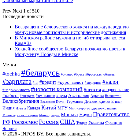
Мобильный маркетинг в ритейле
Prev
Next
1 of 510
Последние новости
Возвращение белорусского хоккея на международную
арену: новые горизонты и исторические достижения
В Минском районе мужчина погиб от взрыва колеса
КамАЗа
Хоккейное сообщество Беларуси возложило цветы к
Монументу Победы в Минске
Метки
#беларусь
#tochka
#бизнес
#брест
#брестская_область
#зарплата
#налог
#кредит
#курс_валют
#ип
#медицина
#новости компаний
#пенсия
#подорожание
#недвижимость
Австралия
#работа
#цена
#технологии
#сигарета
Арктика
Вашингтон
Великобритания
Германия
Египет
Детские поделки
Владимир Путин
Китай
МГУ
Канада
Индия
Италия
Министерство здравоохранения
Правительство
Москва
Наука
Минобрнауки
Министерство обороны
Россия
США
РФ
Роскосмос
Украина
Франция
Турция
Япония
© 2026 - INFOS.BY. Все права защищены.