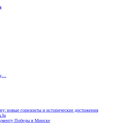
а
ту…
ну: новые горизонты и исторические достижения
АЗа
нументу Победы в Минске