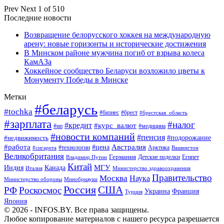
Prev
Next
1 of 510
Последние новости
Возвращение белорусского хоккея на международную
арену: новые горизонты и исторические достижения
В Минском районе мужчина погиб от взрыва колеса
КамАЗа
Хоккейное сообщество Беларуси возложило цветы к
Монументу Победы в Минске
Метки
#беларусь
#tochka
#бизнес
#брест
#брестская_область
#зарплата
#налог
#кредит
#курс_валют
#ип
#медицина
#новости компаний
#пенсия
#подорожание
#недвижимость
Австралия
#работа
#цена
#технологии
#сигарета
Арктика
Вашингтон
Великобритания
Германия
Египет
Детские поделки
Владимир Путин
Китай
МГУ
Канада
Индия
Италия
Министерство здравоохранения
Правительство
Москва
Наука
Минобрнауки
Министерство обороны
Россия
США
РФ
Роскосмос
Украина
Франция
Турция
Япония
© 2026 - INFOS.BY. Все права защищены.
Любое копирование материалов с нашего ресурса разрешается