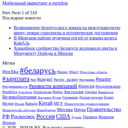
Мобильный маркетинг в ритейле
Prev
Next
1 of 510
Последние новости
Возвращение белорусского хоккея на международную
арену: новые горизонты и исторические достижения
В Минском районе мужчина погиб от взрыва колеса
КамАЗа
Хоккейное сообщество Беларуси возложило цветы к
Монументу Победы в Минске
Метки
#беларусь
#tochka
#бизнес
#брест
#брестская_область
#зарплата
#налог
#кредит
#курс_валют
#ип
#медицина
#новости компаний
#пенсия
#подорожание
#недвижимость
Австралия
#работа
#цена
#технологии
#сигарета
Арктика
Вашингтон
Великобритания
Германия
Египет
Детские поделки
Владимир Путин
Китай
МГУ
Канада
Индия
Италия
Министерство здравоохранения
Правительство
Москва
Наука
Минобрнауки
Министерство обороны
Россия
США
РФ
Роскосмос
Украина
Франция
Турция
Япония
© 2026 - INFOS.BY. Все права защищены.