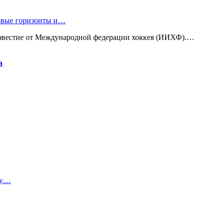
новые горизонты и…
известие от Международной федерации хоккея (ИИХФ).…
а
ту…