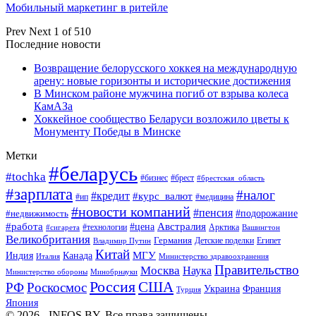
Мобильный маркетинг в ритейле
Prev
Next
1 of 510
Последние новости
Возвращение белорусского хоккея на международную
арену: новые горизонты и исторические достижения
В Минском районе мужчина погиб от взрыва колеса
КамАЗа
Хоккейное сообщество Беларуси возложило цветы к
Монументу Победы в Минске
Метки
#беларусь
#tochka
#бизнес
#брест
#брестская_область
#зарплата
#налог
#кредит
#курс_валют
#ип
#медицина
#новости компаний
#пенсия
#подорожание
#недвижимость
Австралия
#работа
#цена
#технологии
#сигарета
Арктика
Вашингтон
Великобритания
Германия
Египет
Детские поделки
Владимир Путин
Китай
МГУ
Канада
Индия
Италия
Министерство здравоохранения
Правительство
Москва
Наука
Минобрнауки
Министерство обороны
Россия
США
РФ
Роскосмос
Украина
Франция
Турция
Япония
© 2026 - INFOS.BY. Все права защищены.