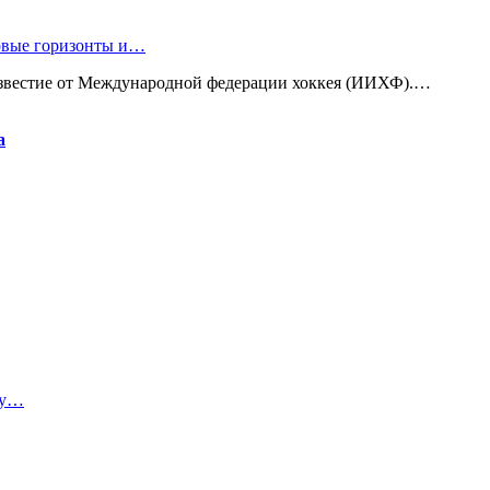
новые горизонты и…
известие от Международной федерации хоккея (ИИХФ).…
а
ту…