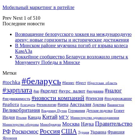
Мобильный маркетинг в ритейле
Prev
Next
1 of 510
Последние новости
Возвращение белорусского хоккея на международную
арену: новые горизонты и исторические достижения
В Минском районе мужчина погиб от взрыва колеса
КамАЗа
Хоккейное сообщество Беларуси возложило цветы к
Монументу Победы в Минске
Метки
#беларусь
#tochka
#бизнес
#брест
#брестская_область
#зарплата
#налог
#кредит
#курс_валют
#ип
#медицина
#новости компаний
#пенсия
#подорожание
#недвижимость
Австралия
#работа
#цена
#технологии
#сигарета
Арктика
Вашингтон
Великобритания
Германия
Египет
Детские поделки
Владимир Путин
Китай
МГУ
Канада
Индия
Италия
Министерство здравоохранения
Правительство
Москва
Наука
Минобрнауки
Министерство обороны
Россия
США
РФ
Роскосмос
Украина
Франция
Турция
Япония