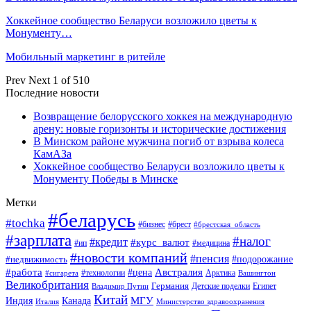
Хоккейное сообщество Беларуси возложило цветы к
Монументу…
Мобильный маркетинг в ритейле
Prev
Next
1 of 510
Последние новости
Возвращение белорусского хоккея на международную
арену: новые горизонты и исторические достижения
В Минском районе мужчина погиб от взрыва колеса
КамАЗа
Хоккейное сообщество Беларуси возложило цветы к
Монументу Победы в Минске
Метки
#беларусь
#tochka
#бизнес
#брест
#брестская_область
#зарплата
#налог
#кредит
#курс_валют
#ип
#медицина
#новости компаний
#пенсия
#подорожание
#недвижимость
Австралия
#работа
#цена
#технологии
#сигарета
Арктика
Вашингтон
Великобритания
Германия
Египет
Детские поделки
Владимир Путин
Китай
МГУ
Канада
Индия
Италия
Министерство здравоохранения