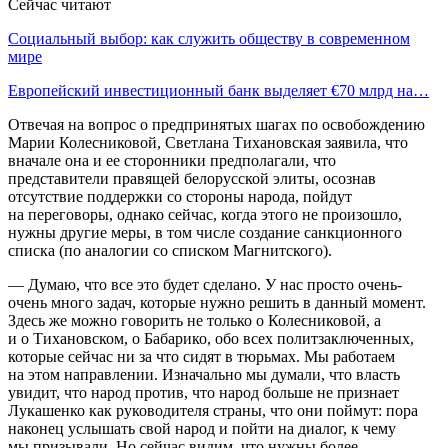
Сейчас читают
Социальный выбор: как служить обществу в современном
мире
Европейский инвестиционный банк выделяет €70 млрд на…
Отвечая на вопрос о предпринятых шагах по освобождению
Марии Колесниковой, Светлана Тихановская заявила, что
вначале она и ее сторонники предполагали, что
представители правящей белорусской элиты, осознав
отсутствие поддержки со стороны народа, пойдут
на переговоры, однако сейчас, когда этого не произошло,
нужны другие меры, в том числе создание санкционного
списка (по аналогии со списком Магнитского).
— Думаю, что все это будет сделано. У нас просто очень-
очень много задач, которые нужно решить в данный момент.
Здесь же можно говорить не только о Колесниковой, а
и о Тихановском, о Бабарико, обо всех политзаключенных,
которые сейчас ни за что сидят в тюрьмах. Мы работаем
на этом направлении. Изначально мы думали, что власть
увидит, что народ против, что народ больше не признает
Лукашенко как руководителя страны, что они поймут: пора
наконец услышать свой народ и пойти на диалог, к чему
мы призывали. Но сейчас видим, что нужны более