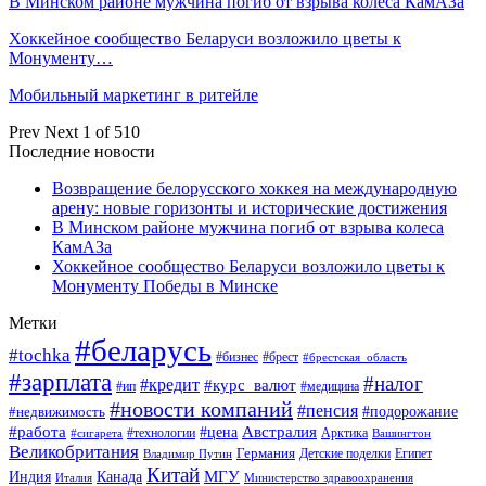
В Минском районе мужчина погиб от взрыва колеса КамАЗа
Хоккейное сообщество Беларуси возложило цветы к
Монументу…
Мобильный маркетинг в ритейле
Prev
Next
1 of 510
Последние новости
Возвращение белорусского хоккея на международную
арену: новые горизонты и исторические достижения
В Минском районе мужчина погиб от взрыва колеса
КамАЗа
Хоккейное сообщество Беларуси возложило цветы к
Монументу Победы в Минске
Метки
#беларусь
#tochka
#бизнес
#брест
#брестская_область
#зарплата
#налог
#кредит
#курс_валют
#ип
#медицина
#новости компаний
#пенсия
#подорожание
#недвижимость
Австралия
#работа
#цена
#технологии
#сигарета
Арктика
Вашингтон
Великобритания
Германия
Египет
Детские поделки
Владимир Путин
Китай
МГУ
Канада
Индия
Италия
Министерство здравоохранения