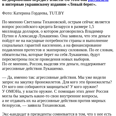
в интервью украинскому изданию «Левый берег».
Фото: Катерина Гордеева, TUT.BY
По мнению Светланы Тихановской, острым сейчас является
вопрос российского кредита Беларуси в размере 1,5
миллиарда долларов, о котором договорились Владимир
Путин и Александр Лукашенко. Она заявила, что эти деньги
пойдут не на насущные потребности страны и выполнение
социальных гарантий населению, а на финансирование
подавления протестов и экипировку силовиков. По ее словам,
обязательства, которые берет на себя Лукашенко, будут
пересмотрены после проведения новых выборов.
По ее мнению, Россия, выделяя эти деньги, поддерживает
агрессивные действия Лукашенко.
— Да, именно так: агрессивные действия. Мы уже видели
запрос на закупку бронежилетов. Для кого эти бронежилеты?
От кого они собираются защищаться? У кого оружие?
У ОМОНа, у власти оружие. С помощью этих денег Россия
могла бы закрыть какие-то свои внутренние вопросы,
а не отдавать их на агрессивные действия против мирных
белорусов, — заявила Тихановская.
Экс-кандидат в президенты сомневается в том, что у нее есть