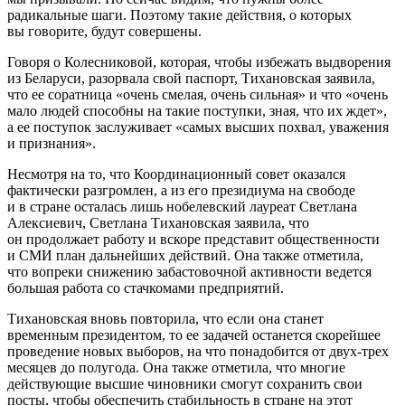
радикальные шаги. Поэтому такие действия, о которых
вы говорите, будут совершены.
Говоря о Колесниковой, которая, чтобы избежать выдворения
из Беларуси, разорвала свой паспорт, Тихановская заявила,
что ее соратница «очень смелая, очень сильная» и что «очень
мало людей способны на такие поступки, зная, что их ждет»,
а ее поступок заслуживает «самых высших похвал, уважения
и признания».
Несмотря на то, что Координационный совет оказался
фактически разгромлен, а из его президиума на свободе
и в стране осталась лишь нобелевский лауреат Светлана
Алексиевич, Светлана Тихановская заявила, что
он продолжает работу и вскоре представит общественности
и СМИ план дальнейших действий. Она также отметила,
что вопреки снижению забастовочной активности ведется
большая работа со стачкомами предприятий.
Тихановская вновь повторила, что если она станет
временным президентом, то ее задачей останется скорейшее
проведение новых выборов, на что понадобится от двух-трех
месяцев до полугода. Она также отметила, что многие
действующие высшие чиновники смогут сохранить свои
посты, чтобы обеспечить стабильность в стране на этот