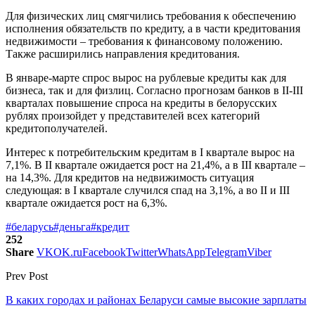
Для физических лиц смягчились требования к обеспечению
исполнения обязательств по кредиту, а в части кредитования
недвижимости – требования к финансовому положению.
Также расширились направления кредитования.
В январе-марте спрос вырос на рублевые кредиты как для
бизнеса, так и для физлиц. Согласно прогнозам банков в II-III
кварталах повышение спроса на кредиты в белорусских
рублях произойдет у представителей всех категорий
кредитополучателей.
Интерес к потребительским кредитам в I квартале вырос на
7,1%. В II квартале ожидается рост на 21,4%, а в III квартале –
на 14,3%. Для кредитов на недвижимость ситуация
следующая: в I квартале случился спад на 3,1%, а во II и III
квартале ожидается рост на 6,3%.
#беларусь
#деньга
#кредит
252
Share
VK
OK.ru
Facebook
Twitter
WhatsApp
Telegram
Viber
Prev Post
В каких городах и районах Беларуси самые высокие зарплаты