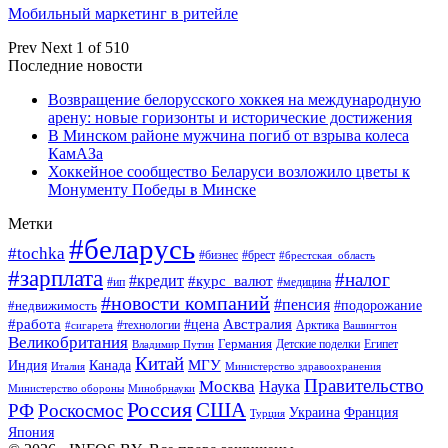
Мобильный маркетинг в ритейле
Prev
Next
1 of 510
Последние новости
Возвращение белорусского хоккея на международную
арену: новые горизонты и исторические достижения
В Минском районе мужчина погиб от взрыва колеса
КамАЗа
Хоккейное сообщество Беларуси возложило цветы к
Монументу Победы в Минске
Метки
#беларусь
#tochka
#бизнес
#брест
#брестская_область
#зарплата
#налог
#кредит
#курс_валют
#ип
#медицина
#новости компаний
#пенсия
#подорожание
#недвижимость
Австралия
#работа
#цена
#технологии
#сигарета
Арктика
Вашингтон
Великобритания
Германия
Египет
Детские поделки
Владимир Путин
Китай
МГУ
Канада
Индия
Италия
Министерство здравоохранения
Правительство
Москва
Наука
Минобрнауки
Министерство обороны
Россия
США
РФ
Роскосмос
Украина
Франция
Турция
Япония