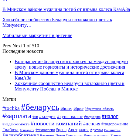
В Минском районе мужчина погиб от взрыва колеса КамАЗа
Хоккейное сообщество Беларуси возложило цветы к
Монументу…
Мобильный маркетинг в ритейле
Prev
Next
1 of 510
Последние новости
Возвращение белорусского хоккея на международную
арену: новые горизонты и исторические достижения
В Минском районе мужчина погиб от взрыва колеса
КамАЗа
Хоккейное сообщество Беларуси возложило цветы к
Монументу Победы в Минске
Метки
#беларусь
#tochka
#бизнес
#брест
#брестская_область
#зарплата
#налог
#кредит
#курс_валют
#ип
#медицина
#новости компаний
#пенсия
#подорожание
#недвижимость
Австралия
#работа
#цена
#технологии
#сигарета
Арктика
Вашингтон
Великобритания
Германия
Египет
Детские поделки
Владимир Путин