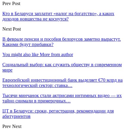
Prev Post
Кто в Беларуси заплатит «налог на богатство», а каких
доходов новшества не коснутся?
Next Post
В феврале пенсии и пособия белорусов заметно вырастут.
Какими будут прибавки?
You might also like
More from author
Социальный выбор: как служить обществу в современном
мире
Европейский инвестиционный банк выделяет €70 млрд на
технологический сектор: ставка…
Тысячи минчанок стали актрисами интимных видео — их
тайно снимали в примерочных…
ЦТ в Беларуси: сроки, регистрация, рекомендации для
абитуриентов
Prev
Next