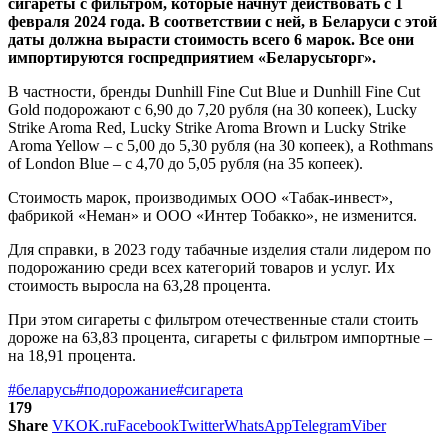
сигареты с фильтром, которые начнут действовать с 1
февраля 2024 года. В соответствии с ней, в Беларуси с этой
даты должна вырасти стоимость всего 6 марок. Все они
импортируются госпредприятием «Беларусьторг».
В частности, бренды Dunhill Fine Cut Blue и Dunhill Fine Cut
Gold подорожают с 6,90 до 7,20 рубля (на 30 копеек), Lucky
Strike Aroma Red, Lucky Strike Aroma Brown и Lucky Strike
Aroma Yellow – с 5,00 до 5,30 рубля (на 30 копеек), а Rothmans
of London Blue – с 4,70 до 5,05 рубля (на 35 копеек).
Стоимость марок, производимых ООО «Табак-инвест»,
фабрикой «Неман» и ООО «Интер Тобакко», не изменится.
Для справки, в 2023 году табачные изделия стали лидером по
подорожанию среди всех категорий товаров и услуг. Их
стоимость выросла на 63,28 процента.
При этом сигареты с фильтром отечественные стали стоить
дороже на 63,83 процента, сигареты с фильтром импортные –
на 18,91 процента.
#беларусь
#подорожание
#сигарета
179
Share
VK
OK.ru
Facebook
Twitter
WhatsApp
Telegram
Viber