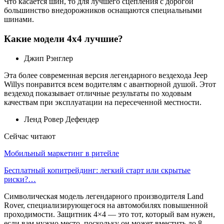
Что касается шин, то для лучшего сцепления с дорогой
большинство внедорожников оснащаются специальными
шинами.
Какие модели 4х4 лучшие?
Джип Рэнглер
Эта более современная версия легендарного вездехода Jeep
Willys понравится всем водителям с авантюрной душой. Этот
вездеход показывает отличные результаты по ходовым
качествам при эксплуатации на пересеченной местности.
Ленд Ровер Дефендер
Сейчас читают
Мобильный маркетинг в ритейле
Бесплатный копитрейдинг: легкий старт или скрытые
риски?…
Символическая модель легендарного производителя Land
Rover, специализирующегося на автомобилях повышенной
проходимости. Защитник 4×4 — это тот, который вам нужен,
если вам нужно место, поскольку он может вместить до 8