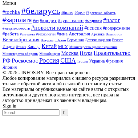
Метки
#беларусь
#tochka
#бизнес
#брест
#брестская_область
#зарплата
#налог
#кредит
#курс_валют
#ип
#медицина
#новости компаний
#пенсия
#подорожание
#недвижимость
Австралия
#работа
#цена
#технологии
#сигарета
Арктика
Вашингтон
Великобритания
Германия
Египет
Детские поделки
Владимир Путин
Китай
МГУ
Канада
Индия
Италия
Министерство здравоохранения
Правительство
Москва
Наука
Минобрнауки
Министерство обороны
Россия
США
РФ
Роскосмос
Украина
Франция
Турция
Япония
© 2026 - INFOS.BY. Все права защищены.
Любое копирование материалов с нашего ресурса разрешается
только с обратной активной ссылкой на страницу статьи.
Все материалы опубликованные на сайте взяты с открытых
источников и других порталов интернета, все права на
авторство принадлежат их законным владельцам.
Sign in