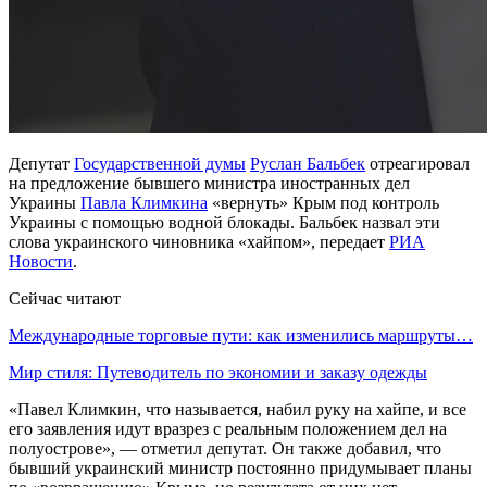
Депутат
Государственной думы
Руслан Бальбек
отреагировал
на предложение бывшего министра иностранных дел
Украины
Павла Климкина
«вернуть» Крым под контроль
Украины с помощью водной блокады. Бальбек назвал эти
слова украинского чиновника «хайпом», передает
РИА
Новости
.
Сейчас читают
Международные торговые пути: как изменились маршруты…
Мир стиля: Путеводитель по экономии и заказу одежды
«Павел Климкин, что называется, набил руку на хайпе, и все
его заявления идут вразрез с реальным положением дел на
полуострове», — отметил депутат. Он также добавил, что
бывший украинский министр постоянно придумывает планы