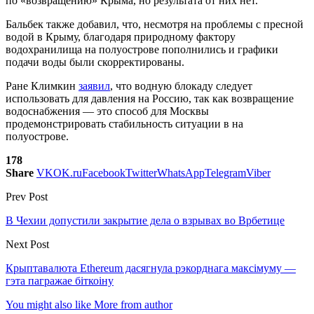
по «возвращению» Крыма, но результата от них нет.
Бальбек также добавил, что, несмотря на проблемы с пресной
водой в Крыму, благодаря природному фактору
водохранилища на полуострове пополнились и графики
подачи воды были скорректированы.
Ране Климкин
заявил
, что водную блокаду следует
использовать для давления на Россию, так как возвращение
водоснабжения — это способ для Москвы
продемонстрировать стабильность ситуации в на
полуострове.
178
Share
VK
OK.ru
Facebook
Twitter
WhatsApp
Telegram
Viber
Prev Post
В Чехии допустили закрытие дела о взрывах во Врбетице
Next Post
Крыптавалюта Ethereum дасягнула рэкорднага максімуму —
гэта пагражае біткоіну
You might also like
More from author