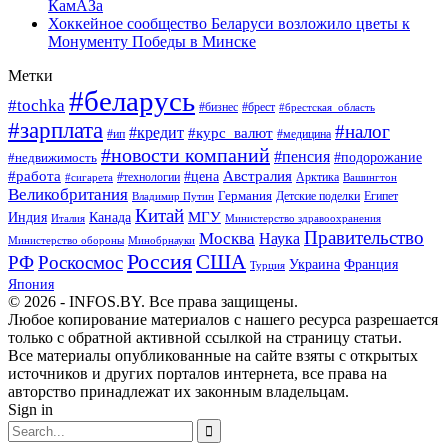
КамАЗа
Хоккейное сообщество Беларуси возложило цветы к
Монументу Победы в Минске
Метки
#беларусь
#tochka
#бизнес
#брест
#брестская_область
#зарплата
#налог
#кредит
#курс_валют
#ип
#медицина
#новости компаний
#пенсия
#подорожание
#недвижимость
Австралия
#работа
#цена
#технологии
#сигарета
Арктика
Вашингтон
Великобритания
Германия
Египет
Детские поделки
Владимир Путин
Китай
МГУ
Канада
Индия
Италия
Министерство здравоохранения
Правительство
Москва
Наука
Минобрнауки
Министерство обороны
Россия
США
РФ
Роскосмос
Украина
Франция
Турция
Япония
© 2026 - INFOS.BY. Все права защищены.
Любое копирование материалов с нашего ресурса разрешается
только с обратной активной ссылкой на страницу статьи.
Все материалы опубликованные на сайте взяты с открытых
источников и других порталов интернета, все права на
авторство принадлежат их законным владельцам.
Sign in