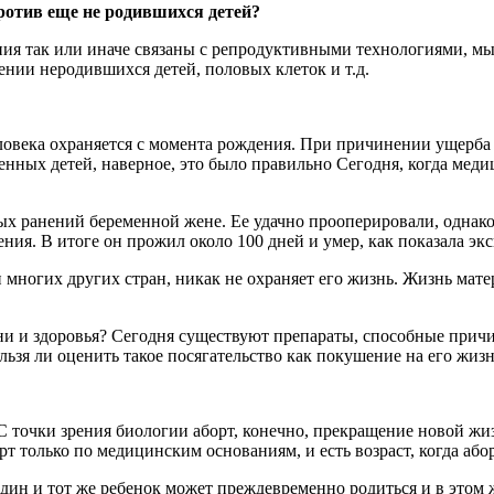
ротив еще не родившихся детей?
ния так или иначе связаны с репродуктивными технологиями, мы
нии неродившихся детей, половых клеток и т.д.
овека охраняется с момента рождения. При причинении ущерба п
нных детей, наверное, это было правильно Сегодня, когда меди
ых ранений беременной жене. Ее удачно прооперировали, однак
ения. В итоге он прожил около 100 дней и умер, как показала э
 многих других стран, никак не охраняет его жизнь. Жизнь матер
ни и здоровья? Сегодня существуют препараты, способные причин
льзя ли оценить такое посягательство как покушение на его жиз
С точки зрения биологии аборт, конечно, прекращение новой жиз
рт только по медицинским основаниям, и есть возраст, когда абор
дин и тот же ребенок может преждевременно родиться и в этом ж