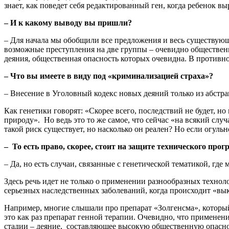
знает, как поведет себя редактированный ген, когда ребенок вы
– И к какому выводу вы пришли?
– Для начала мы обобщили все предложения и весь существующ
возможные преступления на две группы – очевидно общественн
деяния, общественная опасность которых очевидна. В противн
– Что вы имеете в виду под «криминализацией страха»?
– Внесение в Уголовный кодекс новых деяний только из абстра
Как генетики говорят: «Скорее всего, последствий не будет, 
природу». Но ведь это то же самое, что сейчас «на всякий сл
такой риск существует, но насколько он реален? Но если огульн
– То есть право, скорее, стоит на защите технического про
– Да, но есть случаи, связанные с генетической тематикой, гд
Здесь речь идет не только о применении разнообразных техно
серьезных наследственных заболеваний, когда происходит «вы
Например, многие слышали про препарат «Золгенсма», которы
это как раз препарат генной терапии. Очевидно, что применени
стадии – деяние, составляющее высокую общественную опасно