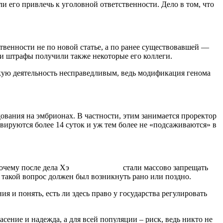
и его привлечь к уголовной ответственности. Дело в том, что
твенности не по новой статье, а по ранее существовавшей —
 и штрафы получили также некоторые его коллеги.
скую деятельность несправедливым, ведь модификация генома
вания на эмбрионах. В частности, этим занимается проректор
ируются более 14 суток и уж тем более не «подсаживаются» в
ализации, почему после дела Хэ стали массово запрещать
 такой вопрос должен был возникнуть рано или поздно.
я и понять, есть ли здесь право у государства регулировать
ение и надежда, а для всей популяции – риск, ведь никто не