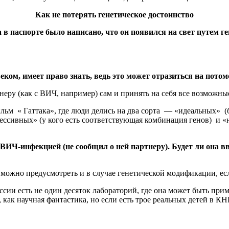
Как не потерять генетическое достоинство
 в паспорте было написано, что он появился на свет путем г
веком, имеет право знать, ведь это может отразиться на потом
неру (как с ВИЧ, например) сам и принять на себя все возможны
ильм « Гаттака», где люди делись на два сорта — «идеальных» (
сивных» (у кого есть соответствующая комбинация генов) и «не
 ВИЧ-инфекцией (не сообщил о ней партнеру). Будет ли она вв
ь можно предусмотреть и в случае генетической модификации, ес
сии есть не один десяток лабораторий, где она может быть приме
ак научная фантастика, но если есть трое реальных детей в КНР,