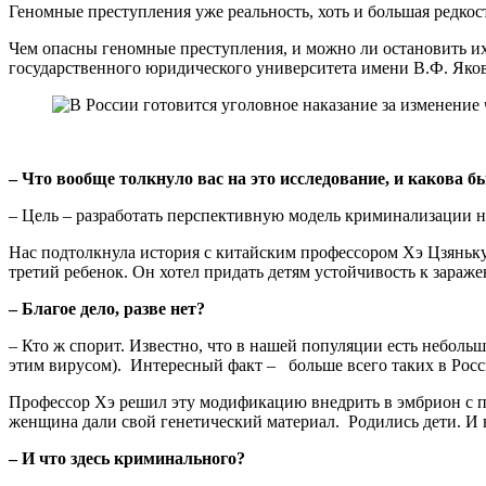
Геномные преступления уже реальность, хоть и большая редкос
Чем опасны геномные преступления, и можно ли остановить и
государственного юридического университета имени В.Ф. Яко
– Что вообще толкнуло вас на это исследование, и какова б
– Цель – разработать перспективную модель криминализации н
Нас подтолкнула история с китайским профессором Хэ Цзянькуе
третий ребенок. Он хотел придать детям устойчивость к зараж
– Благое дело, разве нет?
– Кто ж спорит. Известно, что в нашей популяции есть небол
этим вирусом). Интересный факт – больше всего таких в Рос
Профессор Хэ решил эту модификацию внедрить в эмбрион с 
женщина дали свой генетический материал. Родились дети. И 
– И что здесь криминального?