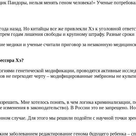
щик Пандоры, нельзя менять геном человека!» Ученые потребовал
ода назад. Но китайцы все же привлекли Хэ к уголовной ответс
 трем годам лишения свободы и крупному штрафу. Разные сроки
ские медики и ученые считали приговор за незаконную медицин
офессора Хэ?
огиями генетической модификации, проводятся активные исследо
в не переходят черту – модифицированные эмбрионы не культив
орот, разрешить. Мне хотелось понять, в чем логика кримин
 изменения в законодательство). В России это не запрещено. Но
ном случае. Для этого мы решили подойти с научной точки зрени
м заболеванием редактирование генома будущего ребенка – спас