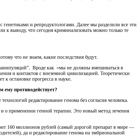
с генетиками и репродуктологами. Далее мы разделили все эти
ли к выводу, что сегодня криминализовать можно только те
отому что не знаем, какие последствия будут.
их манипуляций”. Вроде как «мы не должны вмешиваться в
жения и контактов с внеземной цивилизацией. Теоретически
ет к остановке прогресса в науке.
чем ему противодействует?
е технологий редактирование генома без согласия человека.
 и о применении генной терапии. Это новый метод лечения
оит 160 миллионов рублей (самый дорогой препарат в мире —
родителей), да и редактирование генома на эмбриональной