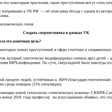
ть (по некоторым прогнозам, такие преступления могут стать по
х поправками в УК РФ — об этом наша беседа с одним из автор
влева.
Создать сверхчеловека в рамках УК
ыла его конечная цель?
екоторых новых преступлений в сфере генетики и сопряженных 
м, который генетически модифицировал сначала двух детей – де
ениям ВИЧ-инфекциями. По сути, сверхзадачей было навсегда изле
ьшой процент людей, устойчивых к ВИЧ (благодаря генетической
сии среди поморов (33% популяции).
помощью новой технологии «генетических ножниц» CRISPR-Cas9
в конце 2018 года профессор во всеуслышание объявил, что эта