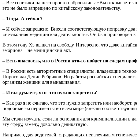
– Все генетики на него просто набросились: «Вы открываете я
это не было запрещено по китайскому законодательству.
– Тогда. А сейчас?
– И сейчас запрещено. Внесли соответствующую поправку два г
«незаконная медицинская деятельность». Он был приговорен к
В этом году Хэ вышел на свободу. Интересно, что даже китай
эмбриона – не медицинский акт.
– Есть опасность, что в России кто-то пойдет по следам пр
– В России есть авторитетные специалисты, владеющие технол
Пироговки Денис Ребриков. Но работы российских специалисто
организм женщин для вынашивания.
– И вы думаете, что это нужно запретить?
– Как раз я не считаю, что это нужно запретить или наоб
подобные эксперименты во всем мире (внесли соответствующие
Мы стали изучать, если ли основания для криминализации в дан
эту сферу, замечу, довольно деликатную.
Например, для родителей, страдающих неизлечимым генетически