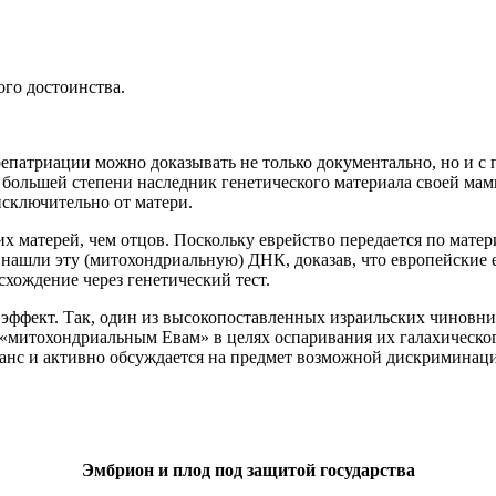
ого достоинства.
репатриации можно доказывать не только документально, но и с 
в большей степени наследник генетического материала своей мам
исключительно от матери.
 матерей, чем отцов. Поскольку еврейство передается по матер
нашли эту (митохондриальную) ДНК, доказав, что европейские е
схождение через генетический тест.
эффект. Так, один из высокопоставленных израильских чиновни
«митохондриальным Евам» в целях оспаривания их галахическо
нс и активно обсуждается на предмет возможной дискриминаци
Эмбрион и плод под защитой государства