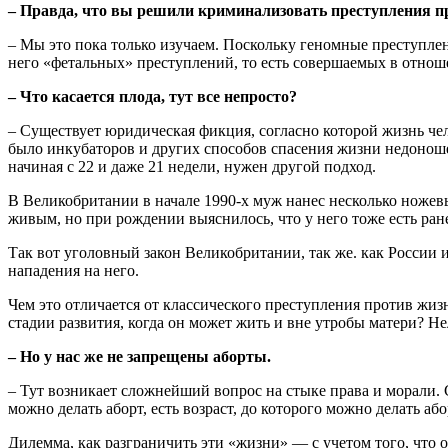
– Правда, что вы решили криминализовать преступления п
– Мы это пока только изучаем. Поскольку геномные преступле
него «фетальных» преступлений, то есть совершаемых в отноше
– Что касается плода, тут все непросто?
– Существует юридическая фикция, согласно которой жизнь чел
было инкубаторов и других способов спасения жизни недоноше
начиная с 22 и даже 21 недели, нужен другой подход.
В Великобритании в начале 1990-х муж нанес несколько ножев
живым, но при рождении выяснилось, что у него тоже есть ран
Так вот уголовный закон Великобритании, так же. как России и
нападения на него.
Чем это отличается от классического преступления против жиз
стадии развития, когда он может жить и вне утробы матери? Не
– Но у нас же не запрещены аборты.
– Тут возникает сложнейший вопрос на стыке права и морали. 
можно делать аборт, есть возраст, до которого можно делать або
Дилемма, как разграничить эти «жизни» — с учетом того, что о