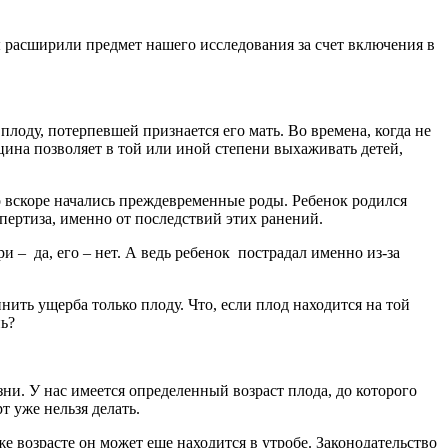
 расширили предмет нашего исследования за счет включения в
лоду, потерпевшей признается его мать. Во времена, когда не
цина позволяет в той или иной степени выхаживать детей,
о вскоре начались преждевременные роды. Ребенок родился
кспертиза, именно от последствий этих ранений.
и – да, его – нет. А ведь ребенок пострадал именно из-за
ить ущерба только плоду. Что, если плод находится на той
нь?
ни. У нас имеется определенный возраст плода, до которого
т уже нельзя делать.
е возрасте он может еще находится в утробе. Законодательство