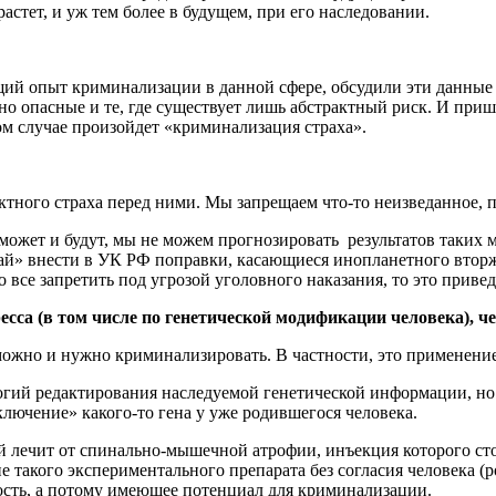
растет, и уж тем более в будущем, при его наследовании.
ий опыт криминализации в данной сфере, обсудили эти данные 
о опасные и те, где существует лишь абстрактный риск. И приш
ом случае произойдет «криминализация страха».
ктного страха перед ними. Мы запрещаем что-то неизведанное, п
но может и будут, мы не можем прогнозировать результатов так
учай» внести в УК РФ поправки, касающиеся инопланетного втор
о все запретить под угрозой уголовного наказания, то это привед
гресса (в том числе по генетической модификации человека), 
е можно и нужно криминализировать. В частности, это применени
логий редактирования наследуемой генетической информации, но
ключение» какого-то гена у уже родившегося человека.
й лечит от спинально-мышечной атрофии, инъекция которого ст
е такого экспериментального препарата без согласия человека (
сть, а потому имеющее потенциал для криминализации.