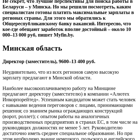
Не секрет, что лучшие перспективы для поиска работы в
Беларуси – у Минска. Но мы решили посмотреть, каким
специалистам готовы платить максимальные зарплаты в
регионах страны. Для этого мы обратились к
Общереспубликанскому банку вакансий. Интересно, что
кое-где обещают заработок вполне достойный – около 10
000–13 000 руб, пишет Myfin.by.
Минская область
Директор (заместитель), 9600–13 400 руб.
Неудивительно, что из всех регионов самую высокую
зарплату предлагают в Минской области.
Наиболее высокооплачиваемую работу на Минщине
предлагают директору (заместителю) в компании «Алютех
Инкорпорейтед». Успешным кандидатом может стать человек
с навыками ведения переговоров с лицами, принимающими
решения; со знанием рынка ограждающих конструкций
(ворот, роллет); с опытом работы на аналогичных
производственных предприятиях в странах ЕС, в том числе на
руководящих должностях не менее 5 лет. Руководителю
достаточно иметь среднее специальное образование. Но при
этом необходимо знание немецкого, польского и английского