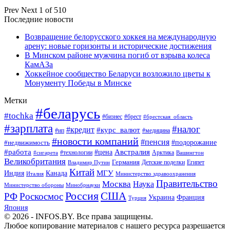
Prev
Next
1 of 510
Последние новости
Возвращение белорусского хоккея на международную
арену: новые горизонты и исторические достижения
В Минском районе мужчина погиб от взрыва колеса
КамАЗа
Хоккейное сообщество Беларуси возложило цветы к
Монументу Победы в Минске
Метки
#беларусь
#tochka
#бизнес
#брест
#брестская_область
#зарплата
#налог
#кредит
#курс_валют
#ип
#медицина
#новости компаний
#пенсия
#подорожание
#недвижимость
Австралия
#работа
#цена
#технологии
#сигарета
Арктика
Вашингтон
Великобритания
Германия
Египет
Детские поделки
Владимир Путин
Китай
МГУ
Канада
Индия
Италия
Министерство здравоохранения
Правительство
Москва
Наука
Минобрнауки
Министерство обороны
Россия
США
РФ
Роскосмос
Украина
Франция
Турция
Япония
© 2026 - INFOS.BY. Все права защищены.
Любое копирование материалов с нашего ресурса разрешается