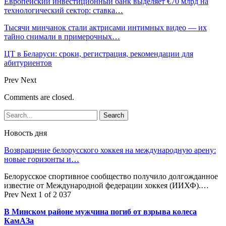
Европейский инвестиционный банк выделяет €70 млрд на
технологический сектор: ставка…
Тысячи минчанок стали актрисами интимных видео — их
тайно снимали в примерочных…
ЦТ в Беларуси: сроки, регистрация, рекомендации для
абитуриентов
Prev
Next
Comments are closed.
Новость дня
Возвращение белорусского хоккея на международную арену:
новые горизонты и…
Белорусское спортивное сообщество получило долгожданное
известие от Международной федерации хоккея (ИИХФ).…
Prev
Next
1 of 2 037
В Минском районе мужчина погиб от взрыва колеса
КамАЗа