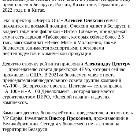
представлен в Беларуси, России, Казахстане, Германии, а с
2022 года и в Китае.
Экс-директор «Энерго-Оил»
Алексей Олексин
сейчас
находится на восьмой позиции. Олексин живет в Беларуси и
владеет табачной фабрикой «Интер Тобакко», принадлежат
ему и сеть ларьков «Табакерка», которых сейчас более 2,5
тыс., мясокомбинат «Велес-Мит» в Молодечно, также
бизнесмен занимается экспортными поставками
нефтепродуктов и химической продукции.
Девятую строчку рейтинга присвоили
Александру Центеру
— председателю совета директоров 4EVo, который сейчас
проживает в США. В 2021-м бизнесмен ушел с поста
председателя наблюдательного совета группы компаний
«А-100». Белорусские проекты Центера — сеть заправок
«А-100» и «А-100 Девелопмент», которая занимается
строительством DEPO, «Зеленой гавани» и других
комплексов.
Замыкает десятку бизнес-рейтинга председатель и основатель
VP Capital Investments
Виктор Прокопеня
, проживающий в
Великобритании. Сегодня у бизнесмена нет активов на
территории Беларуси.