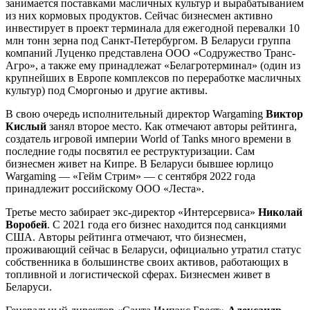
занимается поставками масличных культур и вырабатыванием
из них кормовых продуктов. Сейчас бизнесмен активно
инвестирует в проект терминала для ежегодной перевалки 10
млн тонн зерна под Санкт-Петербургом. В Беларуси группа
компаний Луценко представлена ООО «Содружество Транс-
Агро», а также ему принадлежат «Белагротерминал» (один из
крупнейших в Европе комплексов по переработке масличных
культур) под Сморгонью и другие активы.
В свою очередь исполнительный директор Wargaming
Виктор
Кислый
занял второе место. Как отмечают авторы рейтинга,
создатель игровой империи World of Tanks много времени в
последние годы посвятил ее реструктуризации. Сам
бизнесмен живет на Кипре. В Беларуси бывшее юрлицо
Wargaming — «Гейм Стрим» — с сентября 2022 года
принадлежит российскому ООО «Леста».
Третье место забирает экс-директор «Интерсервиса»
Николай
Воробей
. С 2021 года его бизнес находится под санкциями
США. Авторы рейтинга отмечают, что бизнесмен,
проживающий сейчас в Беларуси, официально утратил статус
собственника в большинстве своих активов, работающих в
топливной и логистической сферах. Бизнесмен живет в
Беларуси.