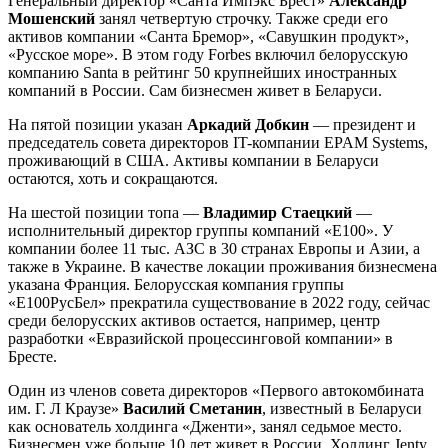
Генеральный директор «Санта Импэкс Брест»
Александр
Мошенский
занял четвертую строчку. Также среди его
активов компании «Санта Бремор», «Савушкин продукт»,
«Русское море». В этом году Forbes включил белорусскую
компанию Santa в рейтинг 50 крупнейших иностранных
компаний в России. Сам бизнесмен живет в Беларуси.
На пятой позиции указан
Аркадий Добкин
— президент и
председатель совета директоров IT-компании EPAM Systems,
проживающий в США. Активы компании в Беларуси
остаются, хоть и сокращаются.
На шестой позиции топа —
Владимир Стаецкий
—
исполнительный директор группы компаний «Е100». У
компании более 11 тыс. АЗС в 30 странах Европы и Азии, а
также в Украине. В качестве локации проживания бизнесмена
указана Франция. Белорусская компания группы
«Е100РусБел» прекратила существование в 2022 году, сейчас
среди белорусских активов остается, например, центр
разработки «Евразийской процессинговой компании» в
Бресте.
Один из членов совета директоров «Первого автокомбината
им. Г. Л Краузе»
Василий Сметанин
,
известный в Беларуси
как основатель холдинга «Дженти»,
занял седьмое место.
Бизнесмен уже больше 10 лет живет в России. Холдинг Jenty