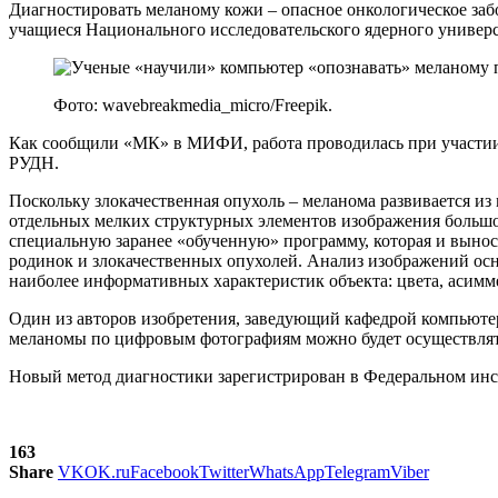
Диагностировать меланому кожи – опасное онкологическое з
учащиеся Национального исследовательского ядерного униве
Фото: wavebreakmedia_micro/Freepik.
Как сообщили «МК» в МИФИ, работа проводилась при участии
РУДН.
Поскольку злокачественная опухоль – меланома развивается и
отдельных мелких структурных элементов изображения большой
специальную заранее «обученную» программу, которая и выно
родинок и злокачественных опухолей. Анализ изображений ос
наиболее информативных характеристик объекта: цвета, асимм
Один из авторов изобретения, заведующий кафедрой компьюте
меланомы по цифровым фотографиям можно будет осуществлять 
Новый метод диагностики зарегистрирован в Федеральном ин
163
Share
VK
OK.ru
Facebook
Twitter
WhatsApp
Telegram
Viber