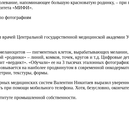
аболевание, напоминающее большую красноватую родинку, – при
рситета «МИФИ».
 врачей Центральной государственной медицинской академии У
з меланоцитов — пигментных клеток, вырабатывающих меланин, р
 «родинки» – линий, комков, точек, кругов и т.д. Цифровые де
сит «вердикт». «Обучали» ее на 3 тысячах эталонных фотографи
новывается на наиболее продвинутом в современной онкодермато
етрии, текстуры, формы.
рных медицинских систем Валентин Никитаев выразил уверенно
при помощи мобильного телефона. Хотя, безусловно, окончатель
ституте промышленной собственности.