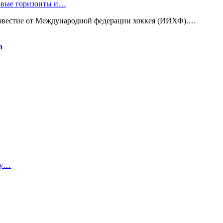
новые горизонты и…
известие от Международной федерации хоккея (ИИХФ).…
а
ту…