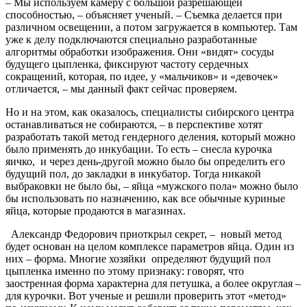
– Мы используем камеру с большой разрешающей
способностью, – объясняет ученый. – Съемка делается при
различном освещении, а потом загружается в компьютер. Там
уже к делу подключаются специально разработанные
алгоритмы обработки изображения. Они «видят» сосуды
будущего цыпленка, фиксируют частоту сердечных
сокращений, которая, по идее, у «мальчиков» и «девочек»
отличается, – мы данный факт сейчас проверяем.
Но и на этом, как оказалось, специалисты сибирского центра
останавливаться не собираются, – в перспективе хотят
разработать такой метод гендерного деления, который можно
было применять до инкубации. То есть – снесла курочка
яичко, и через день-другой можно было бы определить его
будущий пол, до закладки в инкубатор. Тогда никакой
выбраковки не было бы, – яйца «мужского пола» можно было
бы использовать по назначению, как все обычные куриные
яйца, которые продаются в магазинах.
Александр Федорович приоткрыл секрет, – новый метод
будет основан на целом комплексе параметров яйца. Один из
них – форма. Многие хозяйки определяют будущий пол
цыпленка именно по этому признаку: говорят, что
заостренная форма характерна для петушка, а более округлая –
для курочки. Вот ученые и решили проверить этот «метод»