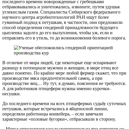
последнего времени новорожденные с гребешками
отбраковывались и уничтожались, извините, путем удушья
углекислым газом. Специалисты Сибирского федерального
научного центра агробиотехнологий РАН ищут более
гуманный подход к петушкам, в частности, они предложили
способ определения гендерной принадлежности будущего
цыпленка задолго до его вылупления, чтобы уж, если и
отправлять его в утиль, то до возникновения болевого порога.
В отличие от мира людей, где некоторые еще оспаривают
разницу в потенциале мужчин и женщин, в мире птиц все
давно понятно. По крайне мере любой фермер скажет, что при
производстве мяса предпочтительней самец, а при
производстве яиц… Ну тут, я думаю, пояснения не требуются.
А для работников птицеферм нужны именно курочки-
несушки.
До последнего времени на всех птицефермах судьбу суточных
петушков, которые встречались в яйценосной линии,
определяли работницы конвейера, – если замечали
характерные «половые бугорки», отбрасывали в сторону.
– Метод определения уже вылупившихся из яиц петушков не