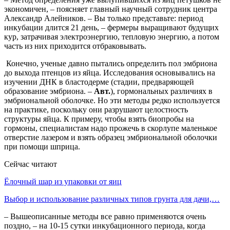
экономичен, – поясняет главный научный сотрудник центра
Александр Алейников. – Вы только представьте: период
инкубации длится 21 день, – фермеры выращивают будущих
кур, затрачивая электроэнергию, тепловую энергию, а потом
часть из них приходится отбраковывать.
Конечно, ученые давно пытались определить пол эмбриона
до выхода птенцов из яйца. Исследования основывались на
изучении ДНК в бластодерме (стадии, предваряющей
образование эмбриона. –
Авт.
), гормональных различиях в
эмбриональной оболочке. Но эти методы редко используется
на практике, поскольку они разрушают целостность
структуры яйца. К примеру, чтобы взять биопробы на
гормоны, специалистам надо прожечь в скорлупе маленькое
отверстие лазером и взять образец эмбриональной оболочки
при помощи шприца.
Сейчас читают
Ёлочный шар из упаковки от яиц
Выбор и использование различных типов грунта для дачи,…
– Вышеописанные методы все равно применяются очень
поздно, – на 10-15 сутки инкубационного периода, когда