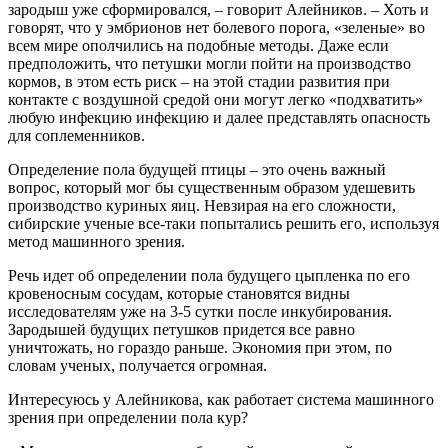
зародыш уже сформировался, – говорит Алейников. – Хоть и
говорят, что у эмбрионов нет болевого порога, «зеленые» во
всем мире ополчились на подобные методы. Даже если
предположить, что петушки могли пойти на производство
кормов, в этом есть риск – на этой стадии развития при
контакте с воздушной средой они могут легко «подхватить»
любую инфекцию инфекцию и далее представлять опасность
для соплеменников.
Определение пола будущей птицы – это очень важный
вопрос, который мог бы существенным образом удешевить
производство куриных яиц. Невзирая на его сложности,
сибирские ученые все-таки попытались решить его, используя
метод машинного зрения.
Речь идет об определении пола будущего цыпленка по его
кровеносным сосудам, которые становятся видны
исследователям уже на 3-5 сутки после инкубирования.
Зародышей будущих петушков придется все равно
уничтожать, но гораздо раньше. Экономия при этом, по
словам ученых, получается огромная.
Интересуюсь у Алейникова, как работает система машинного
зрения при определении пола кур?