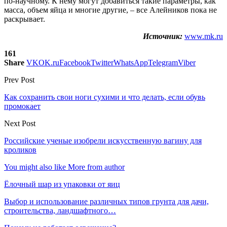
по-научному. К нему могут добавиться такие параметры, как
масса, объем яйца и многие другие, – все Алейников пока не
раскрывает.
Источник:
www.mk.ru
161
Share
VK
OK.ru
Facebook
Twitter
WhatsApp
Telegram
Viber
Prev Post
Как сохранить свои ноги сухими и что делать, если обувь
промокает
Next Post
Российские ученые изобрели искусственную вагину для
кроликов
You might also like
More from author
Ёлочный шар из упаковки от яиц
Выбор и использование различных типов грунта для дачи,
строительства, ландшафтного…