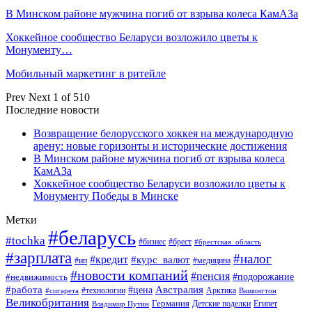
В Минском районе мужчина погиб от взрыва колеса КамАЗа
Хоккейное сообщество Беларуси возложило цветы к
Монументу…
Мобильный маркетинг в ритейле
Prev
Next
1 of 510
Последние новости
Возвращение белорусского хоккея на международную
арену: новые горизонты и исторические достижения
В Минском районе мужчина погиб от взрыва колеса
КамАЗа
Хоккейное сообщество Беларуси возложило цветы к
Монументу Победы в Минске
Метки
#беларусь
#tochka
#бизнес
#брест
#брестская_область
#зарплата
#налог
#кредит
#курс_валют
#ип
#медицина
#новости компаний
#пенсия
#подорожание
#недвижимость
Австралия
#работа
#цена
#технологии
#сигарета
Арктика
Вашингтон
Великобритания
Германия
Египет
Детские поделки
Владимир Путин