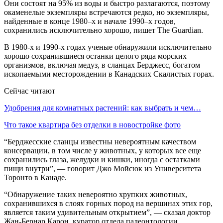
Они состоят на 95% из воды и быстро разлагаются, поэтому
окаменелые экземпляры встречаются редко, но экземпляры,
найденные в конце 1980–х и начале 1990–х годов,
сохранились исключительно хорошо, пишет The Guardian.
В 1980-х и 1990-х годах ученые обнаружили исключительно
хорошо сохранившиеся останки целого ряда морских
организмов, включая медуз, в сланцах Берджесс, богатом
ископаемыми месторождении в Канадских Скалистых горах.
Сейчас читают
Удобрения для комнатных растений: как выбрать и чем…
Что такое квартира без отделки в новостройке фото
“Берджесские сланцы известны невероятным качеством
консервации, в том числе у животных, у которых все еще
сохранились глаза, желудки и кишки, иногда с остатками
пищи внутри”, — говорит Джо Мойсюк из Университета
Торонто в Канаде.
“Обнаружение таких невероятно хрупких животных,
сохранившихся в слоях горных пород на вершинах этих гор,
является таким удивительным открытием”, — сказал доктор
Жан-Бернар Карон, куратор отдела палеонтологии