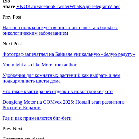
198
Share
VK
OK.ru
Facebook
Twitter
WhatsApp
Telegram
Viber
Prev Post
Названа польза искусственного интеллекта в борьбе с
онкологическим заболеванием
Next Post
Фотограф запечатлел на Байкале уникальную «белую радугу»
You might also like
More from author
Удобрения для комнатных растений: как выбрать и чем
подкармливать цветы дома
Что такое квартира без отделки в новостройке фото
Dongfeng Motor на COMvex 2025: Новый этап развития в
России и Евразии
Где и как применяются биг-бэги
Prev
Next