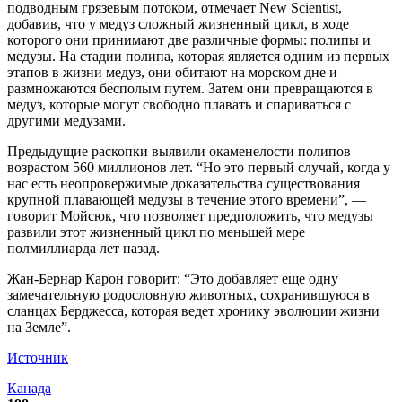
подводным грязевым потоком, отмечает New Scientist,
добавив, что у медуз сложный жизненный цикл, в ходе
которого они принимают две различные формы: полипы и
медузы. На стадии полипа, которая является одним из первых
этапов в жизни медуз, они обитают на морском дне и
размножаются бесполым путем. Затем они превращаются в
медуз, которые могут свободно плавать и спариваться с
другими медузами.
Предыдущие раскопки выявили окаменелости полипов
возрастом 560 миллионов лет. “Но это первый случай, когда у
нас есть неопровержимые доказательства существования
крупной плавающей медузы в течение этого времени”, —
говорит Мойсюк, что позволяет предположить, что медузы
развили этот жизненный цикл по меньшей мере
полмиллиарда лет назад.
Жан-Бернар Карон говорит: “Это добавляет еще одну
замечательную родословную животных, сохранившуюся в
сланцах Берджесса, которая ведет хронику эволюции жизни
на Земле”.
Источник
Канада