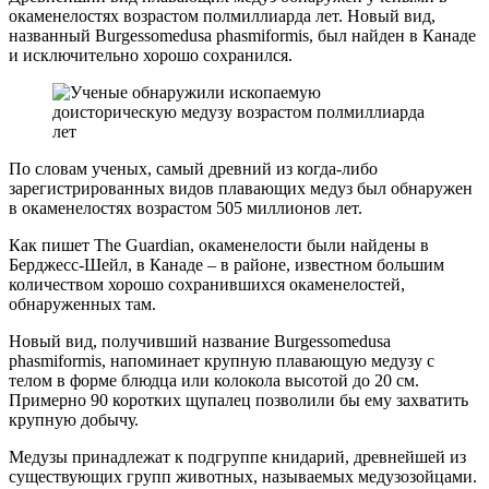
окаменелостях возрастом полмиллиарда лет. Новый вид,
названный Burgessomedusa phasmiformis, был найден в Канаде
и исключительно хорошо сохранился.
По словам ученых, самый древний из когда-либо
зарегистрированных видов плавающих медуз был обнаружен
в окаменелостях возрастом 505 миллионов лет.
Как пишет The Guardian, окаменелости были найдены в
Берджесс-Шейл, в Канаде – в районе, известном большим
количеством хорошо сохранившихся окаменелостей,
обнаруженных там.
Новый вид, получивший название Burgessomedusa
phasmiformis, напоминает крупную плавающую медузу с
телом в форме блюдца или колокола высотой до 20 см.
Примерно 90 коротких щупалец позволили бы ему захватить
крупную добычу.
Медузы принадлежат к подгруппе книдарий, древнейшей из
существующих групп животных, называемых медузозойцами.