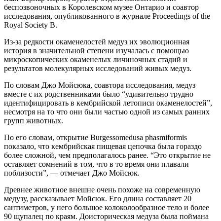
беспозвоночных в Королевском музее Онтарио и соавтор
исследования, опубликованного в журнале Proceedings of the
Royal Society B.
Из-за редкости окаменелостей медуз их эволюционная
история в значительной степени изучалась с помощью
микроскопических окаменелых личиночных стадий и
результатов молекулярных исследований живых медуз.
По словам Джо Мойсюка, соавтора исследования, медуз
вместе с их родственниками было “удивительно трудно
идентифицировать в кембрийской летописи окаменелостей”,
несмотря на то что они были частью одной из самых ранних
групп животных.
По его словам, открытие Burgessomedusa phasmiformis
показало, что кембрийская пищевая цепочка была гораздо
более сложной, чем предполагалось ранее. “Это открытие не
оставляет сомнений в том, что в то время они плавали
поблизости”, — отмечает Джо Мойсюк.
Древнее животное внешне очень похоже на современную
медузу, рассказывает Мойсюк. Его длина составляет 20
сантиметров, у него большое колоколообразное тело и более
90 щупалец по краям. Доисторическая медуза была поймана