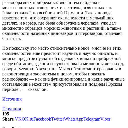
разнообразных прибрежных экосистем найдены в
мелкозернистых отложениях известняка, известных как
“платтенкалк”, по всей южной Германии. Такая порода
известна тем, что сохраняет окаменелости в мельчайших
деталях, и карьер, где была обнаружена черепаха, уже дал
множество образцов морских животных и растений, а также
окаменелости наземных динозавров и птерозавров, отмечает
Си-эн-эн.
Но поскольку это место относительно новое, многие из этих
окаменелостей еще предстоит изучить и научно описать, и
многое предстоит узнать об отдельных видах и прибрежной
среде обитания, где они сосуществовали миллионы лет назад,
говорит Феликс Августин. “Мы особенно заинтересованы в
реконструкции экосистемы в целом, чтобы показать
разнообразие — как она функционировала и какие различные
составляющие экосистем присутствовали в позднем Юрском
периоде”, — сказал он.
Источник
Германия
195
Share
VK
OK.ru
Facebook
Twitter
WhatsApp
Telegram
Viber