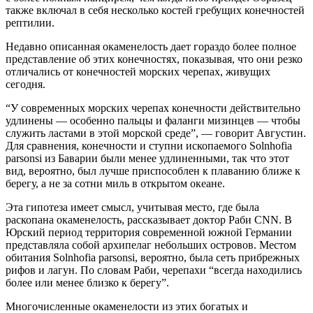
также включал в себя несколько костей гребущих конечностей
рептилии.
Недавно описанная окаменелость дает гораздо более полное
представление об этих конечностях, показывая, что они резко
отличались от конечностей морских черепах, живущих
сегодня.
“У современных морских черепах конечности действительно
удлинены — особенно пальцы и фаланги мизинцев — чтобы
служить ластами в этой морской среде”, — говорит Августин.
Для сравнения, конечности и ступни ископаемого Solnhofia
parsonsi из Баварии были менее удлиненными, так что этот
вид, вероятно, был лучше приспособлен к плаванию ближе к
берегу, а не за сотни миль в открытом океане.
Эта гипотеза имеет смысл, учитывая место, где была
раскопана окаменелость, рассказывает доктор Раби CNN. В
Юрский период территория современной южной Германии
представляла собой архипелаг небольших островов. Местом
обитания Solnhofia parsonsi, вероятно, была сеть прибрежных
рифов и лагун. По словам Раби, черепахи “всегда находились
более или менее близко к берегу”.
Многочисленные окаменелости из этих богатых и