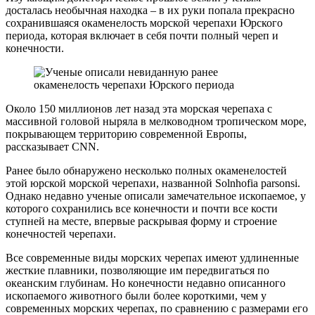
досталась необычная находка – в их руки попала прекрасно
сохранившаяся окаменелость морской черепахи Юрского
периода, которая включает в себя почти полный череп и
конечности.
Около 150 миллионов лет назад эта морская черепаха с
массивной головой ныряла в мелководном тропическом море,
покрывающем территорию современной Европы,
рассказывает CNN.
Ранее было обнаружено несколько полных окаменелостей
этой юрской морской черепахи, названной Solnhofia parsonsi.
Однако недавно ученые описали замечательное ископаемое, у
которого сохранились все конечности и почти все кости
ступней на месте, впервые раскрывая форму и строение
конечностей черепахи.
Все современные виды морских черепах имеют удлиненные
жесткие плавники, позволяющие им передвигаться по
океанским глубинам. Но конечности недавно описанного
ископаемого животного были более короткими, чем у
современных морских черепах, по сравнению с размерами его