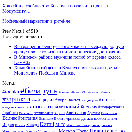
Хоккейное сообщество Беларуси возложило цветы к
Монументу…
Мобильный маркетинг в ритейле
Prev
Next
1 of 510
Последние новости
Возвращение белорусского хоккея на международную
арену: новые горизонты и исторические достижения
В Минском районе мужчина погиб от взрыва колеса
КамАЗа
Хоккейное сообщество Беларуси возложило цветы к
Монументу Победы в Минске
Метки
#беларусь
#tochka
#бизнес
#брест
#брестская_область
#зарплата
#налог
#кредит
#курс_валют
#ип
#медицина
#новости компаний
#пенсия
#подорожание
#недвижимость
Австралия
#работа
#цена
#технологии
#сигарета
Арктика
Вашингтон
Великобритания
Германия
Египет
Детские поделки
Владимир Путин
Китай
МГУ
Канада
Индия
Италия
Министерство здравоохранения
Правительство
Москва
Наука
Минобрнауки
Министерство обороны