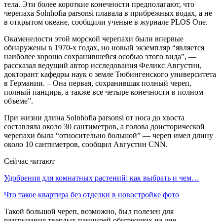
тела. Эти более короткие конечности предполагают, что
черепаха Solnhofia parsonsi плавала в прибрежных водах, а не
в открытом океане, сообщили ученые в журнале PLOS One.
Окаменелости этой морской черепахи были впервые
обнаружены в 1970-х годах, но новый экземпляр “является
наиболее хорошо сохранившейся особью этого вида”, —
рассказал ведущий автор исследования Феликс Августин,
докторант кафедры наук о земле Тюбингенского университета
в Германии. – Она первая, сохранившая полный череп,
полный панцирь, а также все четыре конечности в полном
объеме”.
При жизни длина Solnhofia parsonsi от носа до хвоста
составляла около 30 сантиметров, а голова доисторической
черепахи была “относительно большой” — череп имел длину
около 10 сантиметров, сообщил Августин CNN.
Сейчас читают
Удобрения для комнатных растений: как выбрать и чем…
Что такое квартира без отделки в новостройке фото
Такой большой череп, возможно, был полезен для
разгрызания твердых панцирей обитающих на дне