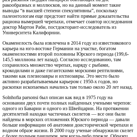
ракообразных и моллюсков, но на данный момент такие
выводы “в высшей степени спекулятивны”, поскольку
палеонтологам еще предстоит найти прямые доказательства
рациона вымершей черепахи, отмечает соавтор исследования
доктор Мартон Раби, постдокторант-исследователь из
Университета Калифорнии.
Окаменелость была извлечена в 2014 году из известнякового
карьера на юго-востоке Германии на участке, богатом
окаменелостями второй половины Юрского периода (199,6-
145,5 миллиона лет назад). Согласно исследованию, там
сохранилось множество черепах, наряду с рыбами,
крокодилами и даже гигантскими морскими рептилиями,
такими как плезиозавры и ихтиозавры. Это место было
активно разрабатываемым карьером с 1950-х годов, но
раскопки ископаемых начались там только около 20 лет назад.
Solnhofia parsonsi был описан как вид в 1975 году на
основании двух почти полных найденных учеными черепов:
одного из Баварии и одного из Швейцарии. На протяжении
десятилетий находки частичных скелетов — все они были
найдены в морских отложениях Юрского периода — давали
больше информации об анатомии доисторической черепахи и
водном образе жизни. В 2000 году ученые обнаружили скелет
с более полным панцирем, чем когда-либо прежде. Образец