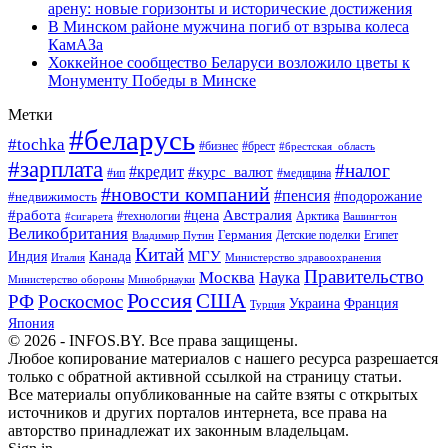
арену: новые горизонты и исторические достижения
В Минском районе мужчина погиб от взрыва колеса
КамАЗа
Хоккейное сообщество Беларуси возложило цветы к
Монументу Победы в Минске
Метки
#беларусь
#tochka
#бизнес
#брест
#брестская_область
#зарплата
#налог
#кредит
#курс_валют
#ип
#медицина
#новости компаний
#пенсия
#подорожание
#недвижимость
Австралия
#работа
#цена
#технологии
#сигарета
Арктика
Вашингтон
Великобритания
Германия
Египет
Детские поделки
Владимир Путин
Китай
МГУ
Канада
Индия
Италия
Министерство здравоохранения
Правительство
Москва
Наука
Минобрнауки
Министерство обороны
Россия
США
РФ
Роскосмос
Украина
Франция
Турция
Япония
© 2026 - INFOS.BY. Все права защищены.
Любое копирование материалов с нашего ресурса разрешается
только с обратной активной ссылкой на страницу статьи.
Все материалы опубликованные на сайте взяты с открытых
источников и других порталов интернета, все права на
авторство принадлежат их законным владельцам.