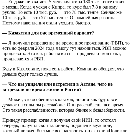
— Ее даже не хватает. У меня квартира 180 тыс. тенге стоит
в месяц. Когда я уехал с Кипра, то курс был 7,8 к одному
рублю. То есть 10 тыс. руб. — это 78 тыс. тенге. Сейчас же
10 тыс. руб. — это 57 тыс. тенге. Огромнейшая разница.
Поэтому накопления стали уходить быстро.
— Казахстан для вас временный вариант?
— Я получил разрешение на временное проживание (РВП), то
есть до февраля 2024 года я могу тут находиться. РВП можно
продлевать. Это как рабочая виза — продлевают контракт,
продлевается и РВП.
Буду в Казахстане, пока есть работа. Компания обещает, что
дальше будет только лучше.
— Что вы увидели или встретили в Астане, чего не
встречали во время жизни в России?
— Может, это особенность казахов, но они как будто все
делают на сильном расслабоне. Они расслаблены все время.
Это такая расслабленность, которая ближе к безалаберности.
Приведу пример: когда я получал свой ИИН, то отстоял
очередь, получил свой талончик, подошел к мужчине,
который должен был мне все настроить, он сказал: «Подожди,