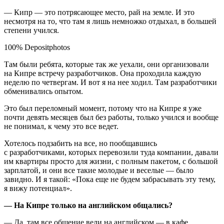
— Кипр — это потрясающее место, рай на земле. И это
несмотря на то, что там я лишь немножко отдыхал, в большей
степени учился.
100% Depositphotos
Там были ребята, которые так же уехали, они организовали
на Кипре встречу разработчиков. Она проходила каждую
неделю по четвергам. И вот я на нее ходил. Там разработчики
обменивались опытом.
Это был переломный момент, потому что на Кипре я уже
почти девять месяцев был без работы, только учился и вообще
не понимал, к чему это все ведет.
Хотелось подзабить на все, но пообщавшись
с разработчиками, которых перевозили туда компании, давали
им квартиры просто для жизни, с полным пакетом, с большой
зарплатой, и они все такие молодые и веселые — было
завидно. И я такой: «Пока еще не будем забрасывать эту тему,
я вижу потенциал».
— На Кипре только на английском общались?
— Да, там все общение вели на английском — в кафе,