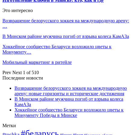
Изготовление ключей в Минске: кто, как и где
Это интересно
Возвращение белорусского хоккея на международную арену:
…
В Минском районе мужчина погиб от взрыва колеса КамАЗа
Хоккейное сообщество Беларуси возложило цветы к
Монументу…
Мобильный маркетинг в ритейле
Prev
Next
1 of 510
Последние новости
Возвращение белорусского хоккея на международную
арену: новые горизонты и исторические достижения
В Минском районе мужчина погиб от взрыва колеса
КамАЗа
Хоккейное сообщество Беларуси возложило цветы к
Монументу Победы в Минске
Метки
#беларусь
#tochka
#бизнес
#брестская_область