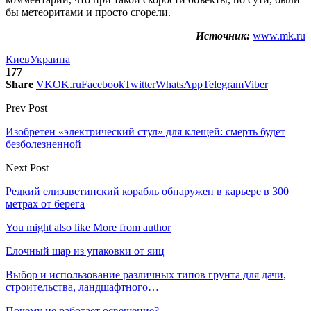
бы метеоритами и просто сгорели.
Источник:
www.mk.ru
Киев
Украина
177
Share
VK
OK.ru
Facebook
Twitter
WhatsApp
Telegram
Viber
Prev Post
Изобретен «электрический стул» для клещей: смерть будет
безболезненной
Next Post
Редкий елизаветинский корабль обнаружен в карьере в 300
метрах от берега
You might also like
More from author
Ёлочный шар из упаковки от яиц
Выбор и использование различных типов грунта для дачи,
строительства, ландшафтного…
Почему не работает освещение?