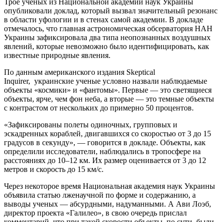
Трое ученых из Национальной академии наук Украины
опубликовали доклад, который вызвал значительный резонанс
в области уфологии и в стенах самой академии. В докладе
отмечалось, что главная астрономическая обсерватория НАН
Украины зафиксировала два типа неопознанных воздушных
явлений, которые невозможно было идентифицировать, как
известные природные явления.
По данным американского издания Skeptical
Inquirer, украинские ученые условно назвали наблюдаемые
объекты «космики» и «фантомы». Первые — это светящиеся
объекты, ярче, чем фон неба, а вторые — это темные объекты
с контрастом от нескольких до примерно 50 процентов.
«Зафиксированы полеты одиночных, групповых и
эскадренных кораблей, двигавшихся со скоростью от 3 до 15
градусов в секунду», — говорится в докладе. Объекты, как
определили исследователи, наблюдались в тропосфере на
расстояниях до 10–12 км. Их размер оценивается от 3 до 12
метров и скорость до 15 км/с.
Через некоторое время Национальная академия наук Украины
объявила статью лженаучной по форме и содержанию, а
выводы ученых — абсурдными, надуманными. А Ави Лоэб,
директор проекта «Галилео», в свою очередь прислал
комментарий, что при такой скорости объекты, по сути, были