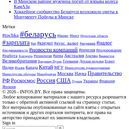
В Минском районе мужчина погиб от взрыва колеса
КамАЗа
Хоккейное сообщество Беларуси возложило цветы к
Монументу Победы в Минске
Метки
#беларусь
#tochka
#бизнес
#брест
#брестская_область
#зарплата
#налог
#кредит
#курс_валют
#ип
#медицина
#новости компаний
#пенсия
#подорожание
#недвижимость
Австралия
#работа
#цена
#технологии
#сигарета
Арктика
Вашингтон
Великобритания
Германия
Египет
Детские поделки
Владимир Путин
Китай
МГУ
Канада
Индия
Италия
Министерство здравоохранения
Правительство
Москва
Наука
Минобрнауки
Министерство обороны
Россия
США
РФ
Роскосмос
Украина
Франция
Турция
Япония
© 2026 - INFOS.BY. Все права защищены.
Любое копирование материалов с нашего ресурса разрешается
только с обратной активной ссылкой на страницу статьи.
Все материалы опубликованные на сайте взяты с открытых
источников и других порталов интернета, все права на
авторство принадлежат их законным владельцам.
Sign in