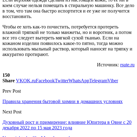
коем случае нельзя помещать в стиральную машинку. Все дело
в том, что там она быстро испортится и ее уже не получится
восстановить.
Чтобы ее хоть как-то почистить, потребуется протереть
влажной тряпкой не только манжеты, но и воротник, а потом
все это следует вытереть мягкой сухой тканью. Если на
кожаном изделии появилось какое-то пятно, тогда можно
использовать мыльный раствор, который наносят на тряпку и
аккуратно протирают.
Источник:
rsute.ru
150
Share
VK
OK.ru
Facebook
Twitter
WhatsApp
Telegram
Viber
Prev Post
Правила хранения бытовой химии в домашних условиях
Next Post
Духовный рост и примирение: влияние Юпитера в Овне с 20
декабря 2022 по 15 мая 2023 года