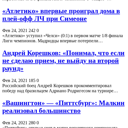
«Атлетико» впервые проиграл дома в
плей-офф ЛЧ при Симеоне
Фев 24, 2021
242
0
«Атлетико» уступил «Челси» (0:1) в первом матче 1/8 финала
Лиги чемпионов. Мадридцы впервые потерпели…
Андрей Корешков: «Понимал, что если
не сделаю прием, не выйду на второй
раунд»
Фев 24, 2021
185
0
Российский боец Андрей Корешков прокомментировал
победу над бразильцем Адриано Родригесом на турнире…
«Вашингтон» — «Питтсбург»: Малкин
реализовал большинство
Фев 24, 2021
280
0
«Питтсбург» открыл счет в матче регулярного чемпионата