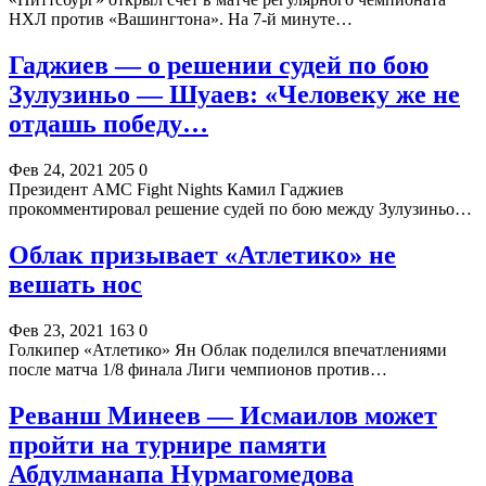
НХЛ против «Вашингтона». На 7-й минуте…
Гаджиев — о решении судей по бою
Зулузиньо — Шуаев: «Человеку же не
отдашь победу…
Фев 24, 2021
205
0
Президент АМС Fight Nights Камил Гаджиев
прокомментировал решение судей по бою между Зулузиньо…
Облак призывает «Атлетико» не
вешать нос
Фев 23, 2021
163
0
Голкипер «Атлетико» Ян Облак поделился впечатлениями
после матча 1/8 финала Лиги чемпионов против…
Реванш Минеев — Исмаилов может
пройти на турнире памяти
Абдулманапа Нурмагомедова