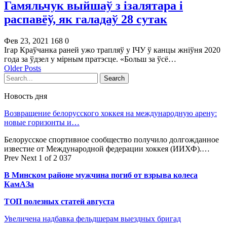
Гамяльчук выйшаў з ізалятара і
распавёў, як галадаў 28 сутак
Фев 23, 2021
168
0
Ігар Краўчанка раней ужо трапляў у ІЧУ ў канцы жніўня 2020
года за ўдзел у мірным пратэсце. «Больш за ўсё…
Older Posts
Новость дня
Возвращение белорусского хоккея на международную арену:
новые горизонты и…
Белорусское спортивное сообщество получило долгожданное
известие от Международной федерации хоккея (ИИХФ).…
Prev
Next
1 of 2 037
В Минском районе мужчина погиб от взрыва колеса
КамАЗа
ТОП полезных статей августа
Увеличена надбавка фельдшерам выездных бригад